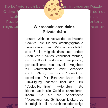
Sie befinden sich bei
Puzzle Laden
, in unserem Puzzle-
Online-Shop, wo Sie Puzzle zum besten Preis im Internet
kaufen können. In unserem Katalog führen wir alle
Puzzles der Marken Educa, Ravensburger, Clementoni,
Heye, Schmidt, Castorland, Jumbo, Trefl, Piatnik, Anatolian,
Wir respektieren deine
Privatsphäre
Art Puzzle, Gibsons und viele mehr.
Unsere Website verwendet technische
Cookies, die für das ordnungsgemäße
info@puzzleladen.de
Funktionieren der Website erforderlich
sind. Es ist möglich, dass auch andere
Arten von Cookies verwendet werden,
um die Benutzererfahrung anzupassen,
RECHTLICHE HINWEISE
personalisierte kommerzielle Angebote
DATENSCHUTZRICHTLINIE
zu veröffentlichen oder Analysen
durchzuführen, um unser Angebot zu
COOKIE-RICHTLINIE
optimieren. Der Benutzer kann seine
VERSAND UND RÜCKGABE
Einwilligung jederzeit über den Link
"Cookie-Richtlinie" widerrufen. Sie
RÜCKGABE / WIDERRUF
können auch alle Cookies akzeptieren,
indem Sie auf die Schaltfläche
"Akzeptieren und Schließen" klicken. Es
ist möglich, alle abzulehnen oder einige