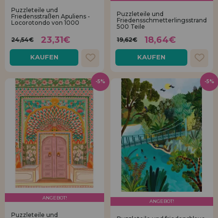
Los gehts! Wir haben auf dich gewartet.
Puzzleteile und
Puzzleteile und
Friedensstraßen Apuliens -
Friedensschmetterlingsstrand
Locorotondo von 1000
HÄNDLERREGISTRIERUNG
500 Teile
23,31€
18,64€
24,54€
19,62€
KAUFEN
KAUFEN
-5%
-5%
ANGEBOT!
ANGEBOT!
Puzzleteile und