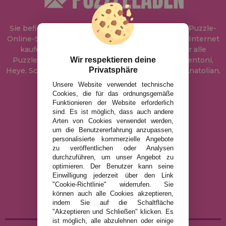
Sie befinden sich bei
Puzzle Laden
, in unserem Puzzle-
Online-Shop, wo Sie Puzzle zum besten Preis im Internet
kaufen können. In unserem Katalog führen wir alle
Wir respektieren deine
Puzzles der Marken Educa, Ravensburger, Clementoni,
Privatsphäre
Heye, Schmidt, Castorland, Jumbo, Trefl, Piatnik, Anatolian,
Art Puzzle, Gibsons und viele mehr.
Unsere Website verwendet technische
Cookies, die für das ordnungsgemäße
Funktionieren der Website erforderlich
info@puzzleladen.de
sind. Es ist möglich, dass auch andere
Arten von Cookies verwendet werden,
um die Benutzererfahrung anzupassen,
personalisierte kommerzielle Angebote
RECHTLICHE HINWEISE
zu veröffentlichen oder Analysen
durchzuführen, um unser Angebot zu
DATENSCHUTZRICHTLINIE
optimieren. Der Benutzer kann seine
COOKIE-RICHTLINIE
Einwilligung jederzeit über den Link
"Cookie-Richtlinie" widerrufen. Sie
VERSAND UND RÜCKGABE
können auch alle Cookies akzeptieren,
RÜCKGABE / WIDERRUF
indem Sie auf die Schaltfläche
"Akzeptieren und Schließen" klicken. Es
ist möglich, alle abzulehnen oder einige