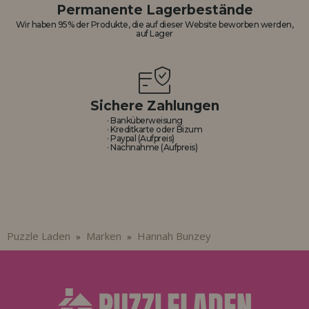
Los gehts! Wir haben auf dich gewartet.
Permanente Lagerbestände
Wir haben 95% der Produkte, die auf dieser Website beworben werden,
auf Lager
HÄNDLERREGISTRIERUNG
Sichere Zahlungen
· Banküberweisung
· Kreditkarte oder Bizum
· Paypal (Aufpreis)
· Nachnahme (Aufpreis)
Puzzle Laden
Marken
Hannah Bunzey
»
»