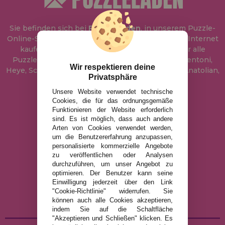
Sie befinden sich bei
Puzzle Laden
, in unserem Puzzle-
Online-Shop, wo Sie Puzzle zum besten Preis im Internet
kaufen können. In unserem Katalog führen wir alle
Puzzles der Marken Educa, Ravensburger, Clementoni,
Wir respektieren deine
Heye, Schmidt, Castorland, Jumbo, Trefl, Piatnik, Anatolian,
Privatsphäre
Art Puzzle, Gibsons und viele mehr.
Unsere Website verwendet technische
Cookies, die für das ordnungsgemäße
info@puzzleladen.de
Funktionieren der Website erforderlich
sind. Es ist möglich, dass auch andere
Arten von Cookies verwendet werden,
um die Benutzererfahrung anzupassen,
RECHTLICHE HINWEISE
personalisierte kommerzielle Angebote
zu veröffentlichen oder Analysen
DATENSCHUTZRICHTLINIE
durchzuführen, um unser Angebot zu
COOKIE-RICHTLINIE
optimieren. Der Benutzer kann seine
Einwilligung jederzeit über den Link
VERSAND UND RÜCKGABE
"Cookie-Richtlinie" widerrufen. Sie
RÜCKGABE / WIDERRUF
können auch alle Cookies akzeptieren,
indem Sie auf die Schaltfläche
"Akzeptieren und Schließen" klicken. Es