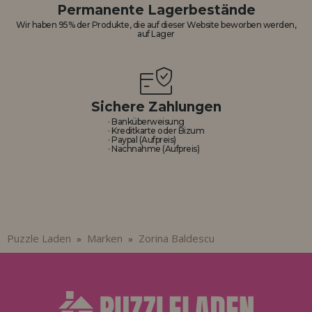
Los gehts! Wir haben auf dich gewartet.
Permanente Lagerbestände
Wir haben 95% der Produkte, die auf dieser Website beworben werden,
auf Lager
HÄNDLERREGISTRIERUNG
Sichere Zahlungen
· Banküberweisung
· Kreditkarte oder Bizum
· Paypal (Aufpreis)
· Nachnahme (Aufpreis)
Puzzle Laden
Marken
Zorina Baldescu
»
»