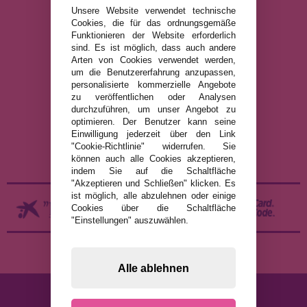
Unsere Website verwendet technische
Cookies, die für das ordnungsgemäße
info@puzzleladen.de
Funktionieren der Website erforderlich
sind. Es ist möglich, dass auch andere
Arten von Cookies verwendet werden,
um die Benutzererfahrung anzupassen,
RECHTLICHE HINWEISE
personalisierte kommerzielle Angebote
zu veröffentlichen oder Analysen
DATENSCHUTZRICHTLINIE
durchzuführen, um unser Angebot zu
COOKIE-RICHTLINIE
optimieren. Der Benutzer kann seine
Einwilligung jederzeit über den Link
VERSAND UND RÜCKGABE
"Cookie-Richtlinie" widerrufen. Sie
RÜCKGABE / WIDERRUF
können auch alle Cookies akzeptieren,
indem Sie auf die Schaltfläche
"Akzeptieren und Schließen" klicken. Es
ist möglich, alle abzulehnen oder einige
Cookies über die Schaltfläche
"Einstellungen" auszuwählen.
Alle ablehnen