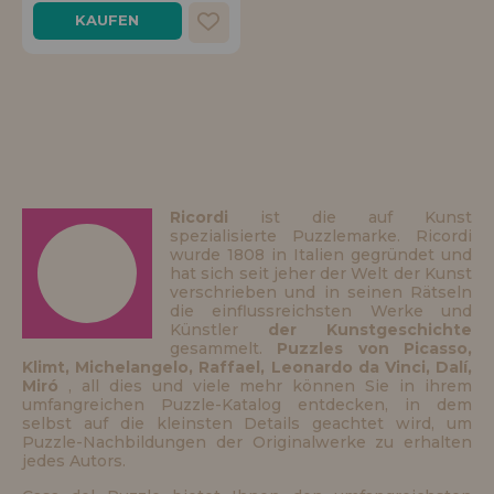
Los gehts! Wir haben auf dich gewartet.
KAUFEN
HÄNDLERREGISTRIERUNG
Ricordi
ist die auf Kunst
spezialisierte Puzzlemarke. Ricordi
wurde 1808 in Italien gegründet und
hat sich seit jeher der Welt der Kunst
verschrieben und in seinen Rätseln
die einflussreichsten Werke und
Künstler
der Kunstgeschichte
gesammelt.
Puzzles von Picasso,
Klimt, Michelangelo, Raffael, Leonardo da Vinci, Dalí,
Miró
, all dies und viele mehr können Sie in ihrem
umfangreichen Puzzle-Katalog entdecken, in dem
selbst auf die kleinsten Details geachtet wird, um
Puzzle-Nachbildungen der Originalwerke zu erhalten
jedes Autors.