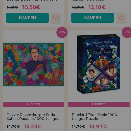
10,58€
12,10€
11,75€
12,74€
KAUFEN
KAUFEN
-10%
-5%
ANGEBOT!
ANGEBOT!
Puzzle Ravensburger Frida
Bluebird Frida Kahlo 1000-
Kahlos Paradies 1000-teiliges
teiliges Puzzle
13,23€
13,97€
14,70€
14,70€