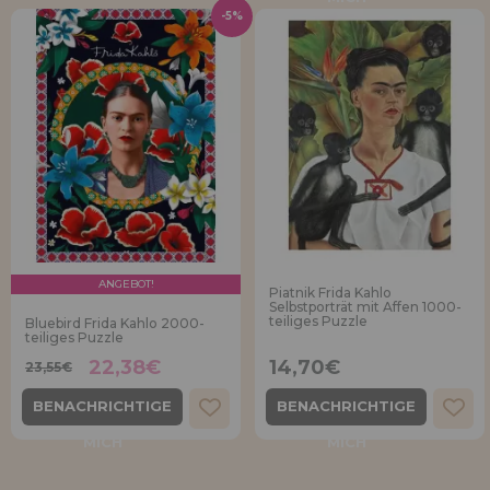
-5%
ANGEBOT!
Piatnik Frida Kahlo
Selbstporträt mit Affen 1000-
teiliges Puzzle
Bluebird Frida Kahlo 2000-
teiliges Puzzle
22,38€
14,70€
23,55€
BENACHRICHTIGE
BENACHRICHTIGE
MICH
MICH