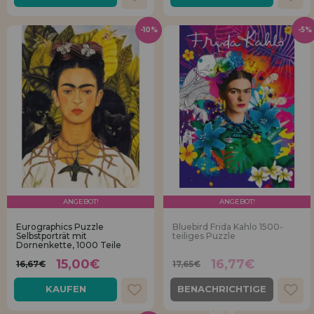
-10%
-5%
ANGEBOT!
ANGEBOT!
Eurographics Puzzle
Bluebird Frida Kahlo 1500-
Selbstporträt mit
teiliges Puzzle
Dornenkette, 1000 Teile
15,00€
16,77€
16,67€
17,65€
KAUFEN
BENACHRICHTIGE
MICH