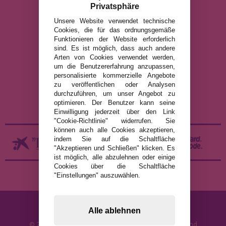
Privatsphäre
info@puzzleladen.de
Unsere Website verwendet technische
Cookies, die für das ordnungsgemäße
Funktionieren der Website erforderlich
sind. Es ist möglich, dass auch andere
RECHTLICHE HINWEISE
Arten von Cookies verwendet werden,
DATENSCHUTZRICHTLINIE
um die Benutzererfahrung anzupassen,
personalisierte kommerzielle Angebote
COOKIE-RICHTLINIE
zu veröffentlichen oder Analysen
VERSAND UND RÜCKGABE
durchzuführen, um unser Angebot zu
optimieren. Der Benutzer kann seine
RÜCKGABE / WIDERRUF
Einwilligung jederzeit über den Link
"Cookie-Richtlinie" widerrufen. Sie
können auch alle Cookies akzeptieren,
indem Sie auf die Schaltfläche
"Akzeptieren und Schließen" klicken. Es
ist möglich, alle abzulehnen oder einige
Cookies über die Schaltfläche
"Einstellungen" auszuwählen.
Alle ablehnen
© 2026 PuzzleLaden.de - Online-Shop für Puzzles und