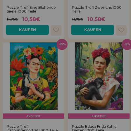
Los gehts! Wir haben auf dich gewartet.
Puzzle Trefl Eine Blühende
Puzzle Trefl Zwei Ichs 1000
Seele 1000 Teile
Teile
HÄNDLERREGISTRIERUNG
10,58€
10,58€
11,75€
11,75€
KAUFEN
KAUFEN
-10%
-5%
ANGEBOT!
ANGEBOT!
Puzzle Trefl
Puzzle Educa Frida Kahlo
Dschungelporträt 1000 Teile
Garten 1000 Teile