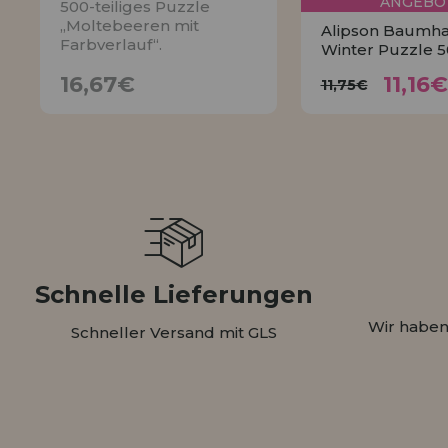
ANGEBO
500-teiliges Puzzle
„Moltebeeren mit
Alipson Baumha
Farbverlauf“.
Winter Puzzle 5
16,67€
11,
11,75€
16,67€
11,16€
11,75€
BENACHRICHTIGE
KAUFE
MICH
Schnelle Lieferungen
Wir haben
Schneller Versand mit GLS