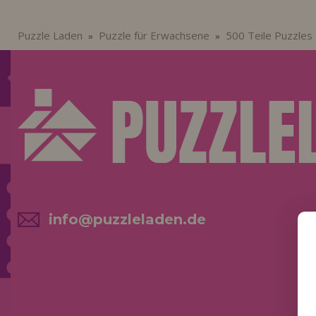
Puzzle Laden
Puzzle für Erwachsene
500 Teile Puzzles
»
»
info@puzzleladen.de
NE
AK