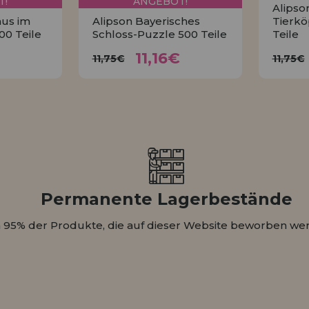
T!
ANGEBOT!
Alipso
us im
Alipson Bayerisches
Tierkö
00 Teile
Schloss-Puzzle 500 Teile
Teile
16€
11,16€
11,75€
11,16€
11,75€
11,75€
N
KAUFEN
Permanente Lagerbestände
 95% der Produkte, die auf dieser Website beworben wer