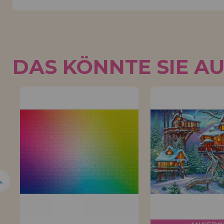
DAS KÖNNTE SIE A
5%