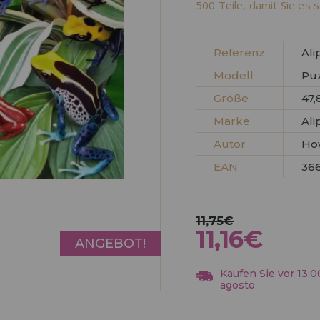
500 Teile, damit Sie es s
HÄNDLERREG
Referenz
Ali
Modell
Puz
Größe
47,
Marke
Ali
Autor
Ho
EAN
36
11,75€
11,16€
ANGEBOT!
Kaufen Sie vor 13:0
agosto