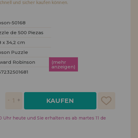
chnell und sicher kaufen können.
ISTRIERUNG
pson-50168
zle de 500 Piezas
8 x 34,2 cm
pson Puzzle
ward Robinson
(mehr
anzeigen)
67232501681
KAUFEN
0 Uhr heute und Sie erhalten es ab martes 11 de