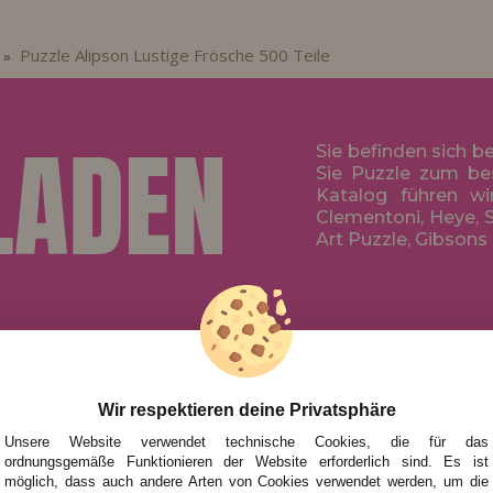
Puzzle Alipson Lustige Frösche 500 Teile
»
Sie befinden sich b
Sie Puzzle zum be
Katalog führen wi
Clementoni, Heye, S
Art Puzzle, Gibsons
HILFE
NACH MAR
FÜR KINDE
UHEITEN
FÜR ERWA
Wir respektieren deine Privatsphäre
TIONEN UND ANGEBOTE
NACH AUT
Unsere Website verwendet technische Cookies, die für das
ordnungsgemäße Funktionieren der Website erforderlich sind. Es ist
ZUBEHÖR
möglich, dass auch andere Arten von Cookies verwendet werden, um die