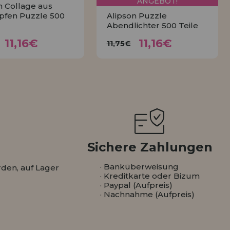
ANGEBOT!
n Collage aus
pfen Puzzle 500
Alipson Puzzle
Abendlichter 500 Teile
11,16€
11,16€
11,75€
11,75€
11,16€
11,16€
11,75€
KAUFEN
KAUFEN
Sichere Zahlungen
· Banküberweisung
den, auf Lager
· Kreditkarte oder Bizum
· Paypal (Aufpreis)
· Nachnahme (Aufpreis)