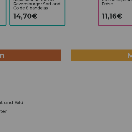
Ravensburger Sort and
Frösc...
Go de 8 bandejas
14,70€
11,16€
en
t und Bild
ter