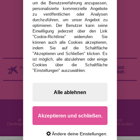
um die Benutzererfahrung anzupassen,
personalisierte kommerzielle Angebote
RECHTLICHE HINWEISE
zu veröffentlichen oder Analysen
durchzuführen, um unser Angebot zu
DATENSCHUTZRICHTLINIE
optimieren. Der Benutzer kann seine
COOKIE-RICHTLINIE
Einwilligung jederzeit über den Link
"Cookie-Richtlinie" widerrufen. Sie
VERSAND UND RÜCKGABE
können auch alle Cookies akzeptieren,
RÜCKGABE / WIDERRUF
indem Sie auf die Schaltfläche
"Akzeptieren und Schließen" klicken. Es
ist möglich, alle abzulehnen oder einige
Cookies über die Schaltfläche
"Einstellungen" auszuwählen.
Alle ablehnen
Akzeptieren und schließen.
© 2026 PuzzleLaden.de - Online-Shop für Puzzles und
Denksportaufgaben im Internet. Schnelle Lieferung in 24 Stunden
und SSL-Sicherheit
Ändere deine Einstellungen.