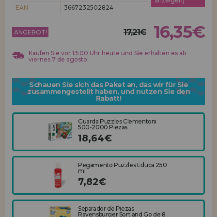
anzeigen)
Los gehts! Wir haben auf dich gewartet.
EAN
3667232502824
HÄNDLERREGISTRIERUNG
16,35€
17,21€
ANGEBOT!
Kaufen Sie vor 13:00 Uhr heute und Sie erhalten es ab
viernes 7 de agosto
Schauen Sie sich das Paket an, das wir für Sie
zusammengestellt haben, und nutzen Sie den
Rabatt!
Guarda Puzzles Clementoni
500-2000 Piezas
18,64€
Pegamento Puzzles Educa 250
ml
7,82€
Separador de Piezas
Ravensburger Sort and Go de 8