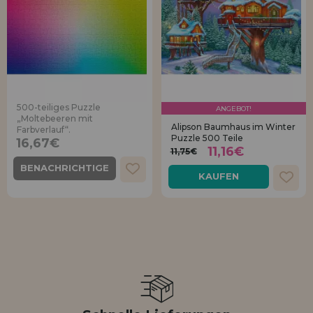
500-teiliges Puzzle
ANGEBOT!
„Moltebeeren mit
Alipson Baumhaus im Winter
Farbverlauf“.
Puzzle 500 Teile
16,67€
11,16€
11,75€
BENACHRICHTIGE
KAUFEN
MICH