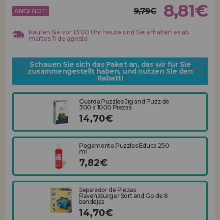
Los gehts! Wir haben auf dich gewartet.
8,81€
9,79€
ANGEBOT!
HÄNDLERREGISTRIERUNG
Kaufen Sie vor 13:00 Uhr heute und Sie erhalten es ab
martes 11 de agosto
Schauen Sie sich das Paket an, das wir für Sie
zusammengestellt haben, und nutzen Sie den
Rabatt!
Guarda Puzzles Jig and Puzz de
300 a 1000 Piezas
14,70€
Pegamento Puzzles Educa 250
ml
7,82€
Separador de Piezas
Ravensburger Sort and Go de 8
bandejas
14,70€