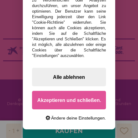
zu veröffentlichen oder Analysen
DATENSCHUTZRICHTLINIE
durchzuführen, um unser Angebot zu
COOKIE-RICHTLINIE
optimieren. Der Benutzer kann seine
Einwilligung jederzeit über den Link
VERSAND UND RÜCKGABE
"Cookie-Richtlinie" widerrufen. Sie
RÜCKGABE / WIDERRUF
können auch alle Cookies akzeptieren,
indem Sie auf die Schaltfläche
"Akzeptieren und Schließen" klicken. Es
ist möglich, alle abzulehnen oder einige
Cookies über die Schaltfläche
"Einstellungen" auszuwählen.
Alle ablehnen
Akzeptieren und schließen.
© 2026 PuzzleLaden.de - Online-Shop für Puzzles und
Denksportaufgaben im Internet. Schnelle Lieferung in 24 Stunden
und SSL-Sicherheit
Ändere deine Einstellungen.
KAUFEN