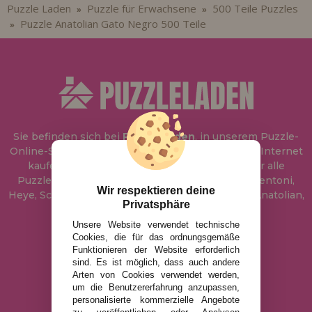
Puzzle Laden
Puzzle für Erwachsene
500 Teile Puzzles
»
»
Puzzle Anatolian Gato Negro 500 Teile
»
Sie befinden sich bei
Puzzle Laden
, in unserem Puzzle-
Online-Shop, wo Sie Puzzle zum besten Preis im Internet
kaufen können. In unserem Katalog führen wir alle
Puzzles der Marken Educa, Ravensburger, Clementoni,
Wir respektieren deine
Heye, Schmidt, Castorland, Jumbo, Trefl, Piatnik, Anatolian,
Privatsphäre
Art Puzzle, Gibsons und viele mehr.
Unsere Website verwendet technische
Cookies, die für das ordnungsgemäße
info@puzzleladen.de
Funktionieren der Website erforderlich
sind. Es ist möglich, dass auch andere
Arten von Cookies verwendet werden,
um die Benutzererfahrung anzupassen,
RECHTLICHE HINWEISE
personalisierte kommerzielle Angebote