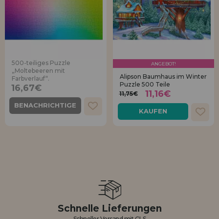
500-teiliges Puzzle
ANGEBOT!
„Moltebeeren mit
Alipson Baumhaus im Winter
Farbverlauf“.
Puzzle 500 Teile
16,67€
11,16€
11,75€
BENACHRICHTIGE
KAUFEN
MICH
Schnelle Lieferungen
Schneller Versand mit GLS