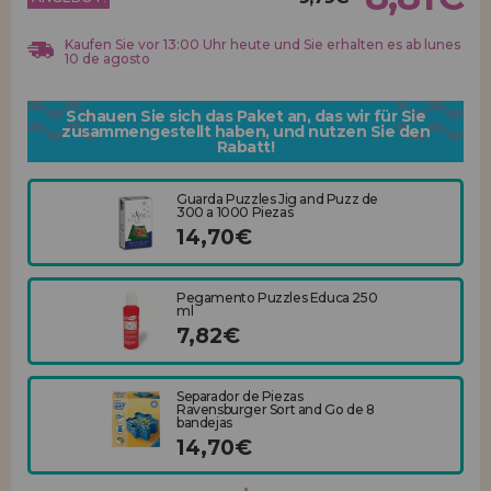
Los gehts! Wir haben auf dich gewartet.
Kaufen Sie vor 13:00 Uhr heute und Sie erhalten es ab lunes
HÄNDLERREGISTRIERUNG
10 de agosto
Schauen Sie sich das Paket an, das wir für Sie
zusammengestellt haben, und nutzen Sie den
Rabatt!
Guarda Puzzles Jig and Puzz de
300 a 1000 Piezas
14,70€
Pegamento Puzzles Educa 250
ml
7,82€
Separador de Piezas
Ravensburger Sort and Go de 8
bandejas
14,70€