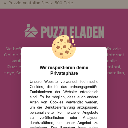
Puzzle Anatolian Siesta 500 Teile
»
Sie befinden sich bei
Puzzle Laden
, in unserem Puzzle-
Online-Shop, wo Sie Puzzle zum besten Preis im Internet
kaufen können. In unserem Katalog führen wir alle
Puzzles der Marken Educa, Ravensburger, Clementoni,
Wir respektieren deine
Heye, Schmidt, Castorland, Jumbo, Trefl, Piatnik, Anatolian,
Privatsphäre
Art Puzzle, Gibsons und viele mehr.
Unsere Website verwendet technische
Cookies, die für das ordnungsgemäße
Funktionieren der Website erforderlich
info@puzzleladen.de
sind. Es ist möglich, dass auch andere
Arten von Cookies verwendet werden,
um die Benutzererfahrung anzupassen,
personalisierte kommerzielle Angebote
RECHTLICHE HINWEISE
zu veröffentlichen oder Analysen
DATENSCHUTZRICHTLINIE
durchzuführen, um unser Angebot zu
optimieren. Der Benutzer kann seine