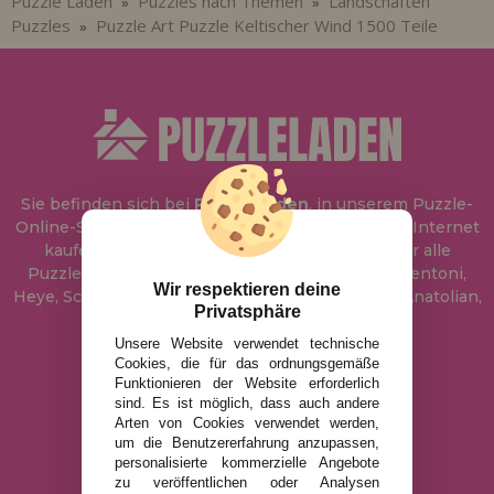
Puzzle Laden
Puzzles nach Themen
Landschaften
»
»
Puzzles
Puzzle Art Puzzle Keltischer Wind 1500 Teile
»
Sie befinden sich bei
Puzzle Laden
, in unserem Puzzle-
Online-Shop, wo Sie Puzzle zum besten Preis im Internet
kaufen können. In unserem Katalog führen wir alle
Puzzles der Marken Educa, Ravensburger, Clementoni,
Wir respektieren deine
Heye, Schmidt, Castorland, Jumbo, Trefl, Piatnik, Anatolian,
Privatsphäre
Art Puzzle, Gibsons und viele mehr.
Unsere Website verwendet technische
Cookies, die für das ordnungsgemäße
info@puzzleladen.de
Funktionieren der Website erforderlich
sind. Es ist möglich, dass auch andere
Arten von Cookies verwendet werden,
um die Benutzererfahrung anzupassen,
RECHTLICHE HINWEISE
personalisierte kommerzielle Angebote
zu veröffentlichen oder Analysen
DATENSCHUTZRICHTLINIE