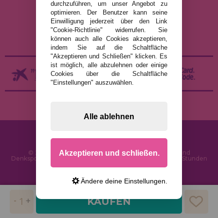
durchzuführen, um unser Angebot zu
COOKIE-RICHTLINIE
optimieren. Der Benutzer kann seine
Einwilligung jederzeit über den Link
VERSAND UND RÜCKGABE
"Cookie-Richtlinie" widerrufen. Sie
RÜCKGABE / WIDERRUF
können auch alle Cookies akzeptieren,
indem Sie auf die Schaltfläche
"Akzeptieren und Schließen" klicken. Es
ist möglich, alle abzulehnen oder einige
Cookies über die Schaltfläche
"Einstellungen" auszuwählen.
Alle ablehnen
Akzeptieren und schließen.
© 2026 PuzzleLaden.de - Online-Shop für Puzzles und
Denksportaufgaben im Internet. Schnelle Lieferung in 24 Stunden
und SSL-Sicherheit
Ändere deine Einstellungen.
KAUFEN