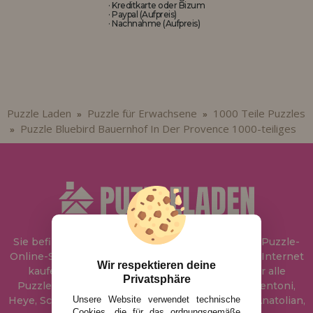
· Kreditkarte oder Bizum
· Paypal (Aufpreis)
· Nachnahme (Aufpreis)
Puzzle Laden
Puzzle für Erwachsene
1000 Teile Puzzles
»
»
Puzzle Bluebird Bauernhof In Der Provence 1000-teiliges
»
Sie befinden sich bei
Puzzle Laden
, in unserem Puzzle-
Online-Shop, wo Sie Puzzle zum besten Preis im Internet
Wir respektieren deine
kaufen können. In unserem Katalog führen wir alle
Privatsphäre
Puzzles der Marken Educa, Ravensburger, Clementoni,
Unsere Website verwendet technische
Heye, Schmidt, Castorland, Jumbo, Trefl, Piatnik, Anatolian,
Cookies, die für das ordnungsgemäße