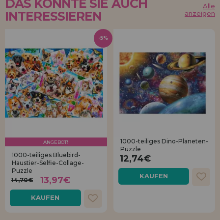
DAS KÖNNTE SIE AUCH
Alle
INTERESSIEREN
anzeigen
-5%
1000-teiliges Dino-Planeten-
ANGEBOT!
Puzzle
1000-teiliges Bluebird-
12,74€
Haustier-Selfie-Collage-
Puzzle
KAUFEN
13,97€
14,70€
KAUFEN