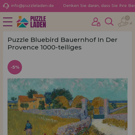
info@puzzleladen.de
Denken Sie daran, dass Sie Ihre B
0
NEUHEITEN
Ich habe schon früher hier gekauft
PROMOTIONEN UND
Ich bin Kunde
ANGEBOTE
Puzzle Bluebird Bauernhof In Der
Provence 1000-teiliges
PUZZLE FÜR ERWACHSENE
-5%
KINDERPUZZLES
PUZZLES NACH MARKEN
Passwort vergessen?
PUZZLES NACH THEMEN
PUZZLES POR AUTORES
PUZZLE-ZUBEHÖR
BRETTSPIELE