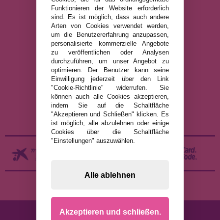
Art Puzzle, Gibsons und viele mehr.
Funktionieren der Website erforderlich
sind. Es ist möglich, dass auch andere
Arten von Cookies verwendet werden,
info@puzzleladen.de
um die Benutzererfahrung anzupassen,
personalisierte kommerzielle Angebote
zu veröffentlichen oder Analysen
durchzuführen, um unser Angebot zu
RECHTLICHE HINWEISE
optimieren. Der Benutzer kann seine
DATENSCHUTZRICHTLINIE
Einwilligung jederzeit über den Link
"Cookie-Richtlinie" widerrufen. Sie
COOKIE-RICHTLINIE
können auch alle Cookies akzeptieren,
VERSAND UND RÜCKGABE
indem Sie auf die Schaltfläche
"Akzeptieren und Schließen" klicken. Es
RÜCKGABE / WIDERRUF
ist möglich, alle abzulehnen oder einige
Cookies über die Schaltfläche
"Einstellungen" auszuwählen.
Alle ablehnen
Akzeptieren und schließen.