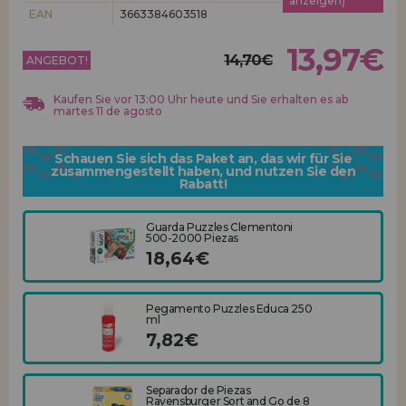
anzeigen)
Los gehts! Wir haben auf dich gewartet.
EAN
3663384603518
HÄNDLERREGISTRIERUNG
13,97€
14,70€
ANGEBOT!
Kaufen Sie vor 13:00 Uhr heute und Sie erhalten es ab
martes 11 de agosto
Schauen Sie sich das Paket an, das wir für Sie
zusammengestellt haben, und nutzen Sie den
Rabatt!
Guarda Puzzles Clementoni
500-2000 Piezas
18,64€
Pegamento Puzzles Educa 250
ml
7,82€
Separador de Piezas
Ravensburger Sort and Go de 8