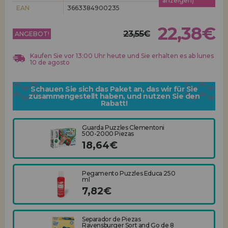
anzeigen)
Los gehts! Wir haben auf dich gewartet.
EAN
3663384900235
HÄNDLERREGISTRIERUNG
22,38€
23,55€
ANGEBOT!
Kaufen Sie vor 13:00 Uhr heute und Sie erhalten es ab lunes
10 de agosto
Schauen Sie sich das Paket an, das wir für Sie
zusammengestellt haben, und nutzen Sie den
Rabatt!
Guarda Puzzles Clementoni
500-2000 Piezas
18,64€
Pegamento Puzzles Educa 250
ml
7,82€
Separador de Piezas
Ravensburger Sort and Go de 8