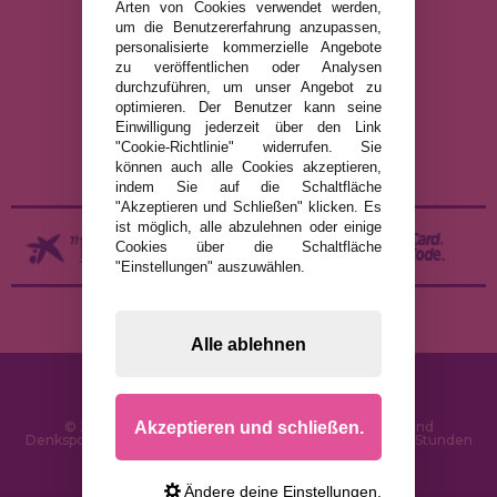
Arten von Cookies verwendet werden,
um die Benutzererfahrung anzupassen,
RECHTLICHE HINWEISE
personalisierte kommerzielle Angebote
zu veröffentlichen oder Analysen
DATENSCHUTZRICHTLINIE
durchzuführen, um unser Angebot zu
COOKIE-RICHTLINIE
optimieren. Der Benutzer kann seine
Einwilligung jederzeit über den Link
VERSAND UND RÜCKGABE
"Cookie-Richtlinie" widerrufen. Sie
RÜCKGABE / WIDERRUF
können auch alle Cookies akzeptieren,
indem Sie auf die Schaltfläche
"Akzeptieren und Schließen" klicken. Es
ist möglich, alle abzulehnen oder einige
Cookies über die Schaltfläche
"Einstellungen" auszuwählen.
Alle ablehnen
Akzeptieren und schließen.
© 2026 PuzzleLaden.de - Online-Shop für Puzzles und
Denksportaufgaben im Internet. Schnelle Lieferung in 24 Stunden
und SSL-Sicherheit
Ändere deine Einstellungen.