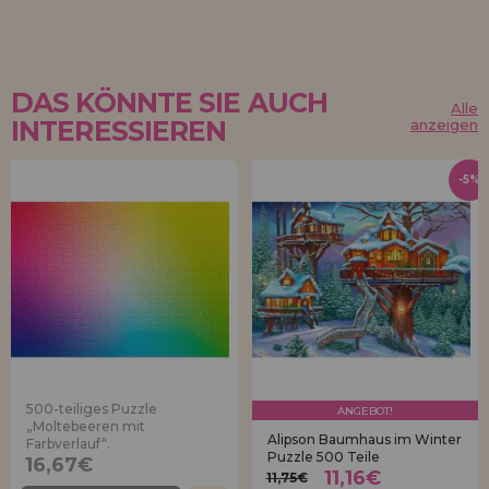
DAS KÖNNTE SIE AUCH
Alle
INTERESSIEREN
anzeigen
-5%
500-teiliges Puzzle
ANGEBOT!
„Moltebeeren mit
Alipson Baumhaus im Winter
Farbverlauf“.
Puzzle 500 Teile
16,67€
11,16€
11,75€