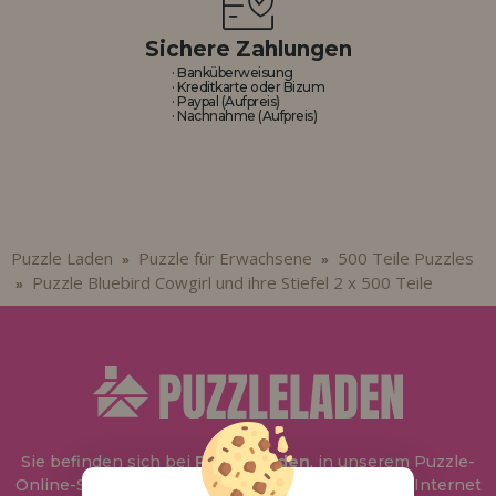
Sichere Zahlungen
· Banküberweisung
· Kreditkarte oder Bizum
· Paypal (Aufpreis)
· Nachnahme (Aufpreis)
Puzzle Laden
Puzzle für Erwachsene
500 Teile Puzzles
»
»
Puzzle Bluebird Cowgirl und ihre Stiefel 2 x 500 Teile
»
Sie befinden sich bei
Puzzle Laden
, in unserem Puzzle-
Online-Shop, wo Sie Puzzle zum besten Preis im Internet