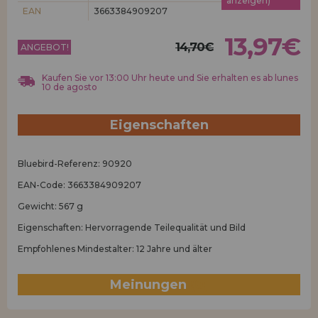
anzeigen)
Los gehts! Wir haben auf dich gewartet.
EAN
3663384909207
HÄNDLERREGISTRIERUNG
13,97€
14,70€
ANGEBOT!
Kaufen Sie vor 13:00 Uhr heute und Sie erhalten es ab lunes
10 de agosto
Eigenschaften
Bluebird-Referenz: 90920
EAN-Code: 3663384909207
Gewicht: 567 g
Eigenschaften: Hervorragende Teilequalität und Bild
Empfohlenes Mindestalter: 12 Jahre und älter
Meinungen
(0)