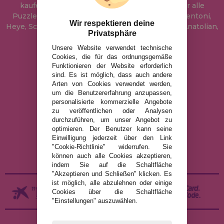
kaufen können. In unserem Katalog führen wir alle
Puzzles der Marken Educa, Ravensburger, Clementoni,
Wir respektieren deine
Heye, Schmidt, Castorland, Jumbo, Trefl, Piatnik, Anatolian,
Privatsphäre
Art Puzzle, Gibsons und viele mehr.
Unsere Website verwendet technische
Cookies, die für das ordnungsgemäße
info@puzzleladen.de
Funktionieren der Website erforderlich
sind. Es ist möglich, dass auch andere
Arten von Cookies verwendet werden,
um die Benutzererfahrung anzupassen,
RECHTLICHE HINWEISE
personalisierte kommerzielle Angebote
zu veröffentlichen oder Analysen
DATENSCHUTZRICHTLINIE
durchzuführen, um unser Angebot zu
COOKIE-RICHTLINIE
optimieren. Der Benutzer kann seine
Einwilligung jederzeit über den Link
VERSAND UND RÜCKGABE
"Cookie-Richtlinie" widerrufen. Sie
RÜCKGABE / WIDERRUF
können auch alle Cookies akzeptieren,
indem Sie auf die Schaltfläche
"Akzeptieren und Schließen" klicken. Es
ist möglich, alle abzulehnen oder einige
Cookies über die Schaltfläche
"Einstellungen" auszuwählen.