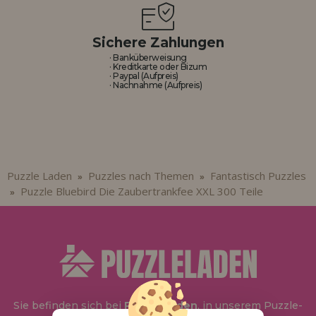
Sichere Zahlungen
· Banküberweisung
· Kreditkarte oder Bizum
· Paypal (Aufpreis)
· Nachnahme (Aufpreis)
Puzzle Laden
Puzzles nach Themen
Fantastisch Puzzles
»
»
Puzzle Bluebird Die Zaubertrankfee XXL 300 Teile
»
Sie befinden sich bei
Puzzle Laden
, in unserem Puzzle-