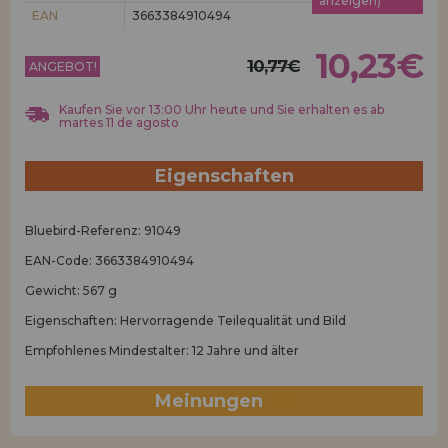
anzeigen)
Los gehts! Wir haben auf dich gewartet.
EAN
3663384910494
HÄNDLERREGISTRIERUNG
10,23€
10,77€
ANGEBOT!
Kaufen Sie vor 13:00 Uhr heute und Sie erhalten es ab
martes 11 de agosto
Eigenschaften
Bluebird-Referenz: 91049
EAN-Code: 3663384910494
Gewicht: 567 g
Eigenschaften: Hervorragende Teilequalität und Bild
Empfohlenes Mindestalter: 12 Jahre und älter
Meinungen
(0)