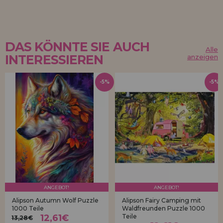
DAS KÖNNTE SIE AUCH
Alle
INTERESSIEREN
anzeigen
-5%
-5%
ANGEBOT!
ANGEBOT!
Alipson Autumn Wolf Puzzle
Alipson Fairy Camping mit
1000 Teile
Waldfreunden Puzzle 1000
12,61€
Teile
13,28€