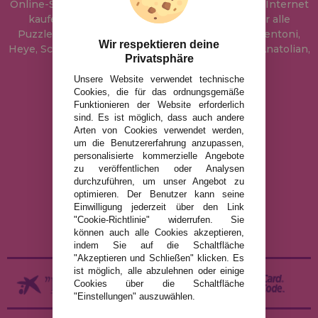
Online-Shop, wo Sie Puzzle zum besten Preis im Internet
kaufen können. In unserem Katalog führen wir alle
Puzzles der Marken Educa, Ravensburger, Clementoni,
Wir respektieren deine
Heye, Schmidt, Castorland, Jumbo, Trefl, Piatnik, Anatolian,
Privatsphäre
Art Puzzle, Gibsons und viele mehr.
Unsere Website verwendet technische
Cookies, die für das ordnungsgemäße
info@puzzleladen.de
Funktionieren der Website erforderlich
sind. Es ist möglich, dass auch andere
Arten von Cookies verwendet werden,
um die Benutzererfahrung anzupassen,
RECHTLICHE HINWEISE
personalisierte kommerzielle Angebote
zu veröffentlichen oder Analysen
DATENSCHUTZRICHTLINIE
durchzuführen, um unser Angebot zu
COOKIE-RICHTLINIE
optimieren. Der Benutzer kann seine
Einwilligung jederzeit über den Link
VERSAND UND RÜCKGABE
"Cookie-Richtlinie" widerrufen. Sie
RÜCKGABE / WIDERRUF
können auch alle Cookies akzeptieren,
indem Sie auf die Schaltfläche
"Akzeptieren und Schließen" klicken. Es
ist möglich, alle abzulehnen oder einige
Cookies über die Schaltfläche
"Einstellungen" auszuwählen.