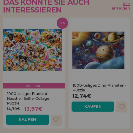
DAS KÖNNTE SIE AUCH
Alle
INTERESSIEREN
anzeigen
-5%
1000-teiliges Dino-Planeten-
ANGEBOT!
Puzzle
1000-teiliges Bluebird-
12,74€
Haustier-Selfie-Collage-
Puzzle
KAUFEN
13,97€
14,70€
KAUFEN