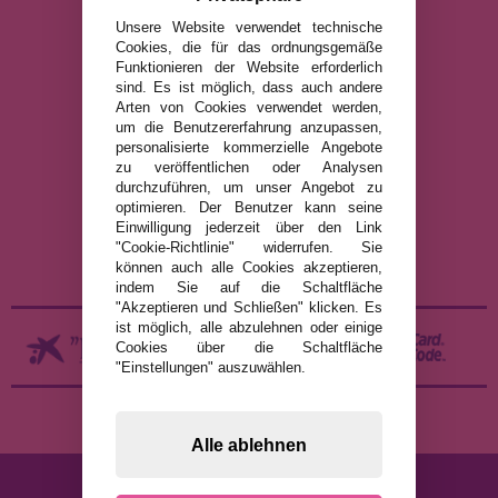
Art Puzzle, Gibsons und viele mehr.
Unsere Website verwendet technische
Cookies, die für das ordnungsgemäße
info@puzzleladen.de
Funktionieren der Website erforderlich
sind. Es ist möglich, dass auch andere
Arten von Cookies verwendet werden,
um die Benutzererfahrung anzupassen,
RECHTLICHE HINWEISE
personalisierte kommerzielle Angebote
zu veröffentlichen oder Analysen
DATENSCHUTZRICHTLINIE
durchzuführen, um unser Angebot zu
COOKIE-RICHTLINIE
optimieren. Der Benutzer kann seine
Einwilligung jederzeit über den Link
VERSAND UND RÜCKGABE
"Cookie-Richtlinie" widerrufen. Sie
RÜCKGABE / WIDERRUF
können auch alle Cookies akzeptieren,
indem Sie auf die Schaltfläche
"Akzeptieren und Schließen" klicken. Es
ist möglich, alle abzulehnen oder einige
Cookies über die Schaltfläche
"Einstellungen" auszuwählen.
Alle ablehnen