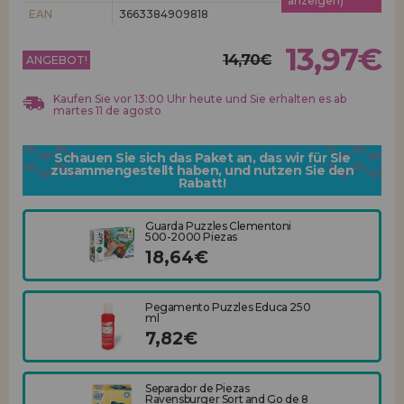
anzeigen)
Los gehts! Wir haben auf dich gewartet.
EAN
3663384909818
HÄNDLERREGISTRIERUNG
13,97€
14,70€
ANGEBOT!
Kaufen Sie vor 13:00 Uhr heute und Sie erhalten es ab
martes 11 de agosto
Schauen Sie sich das Paket an, das wir für Sie
zusammengestellt haben, und nutzen Sie den
Rabatt!
Guarda Puzzles Clementoni
500-2000 Piezas
18,64€
Pegamento Puzzles Educa 250
ml
7,82€
Separador de Piezas
Ravensburger Sort and Go de 8