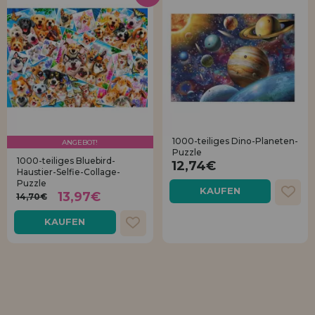
1000-teiliges Dino-Planeten-
ANGEBOT!
Puzzle
1000-teiliges Bluebird-
12,74€
Haustier-Selfie-Collage-
Puzzle
KAUFEN
13,97€
14,70€
KAUFEN