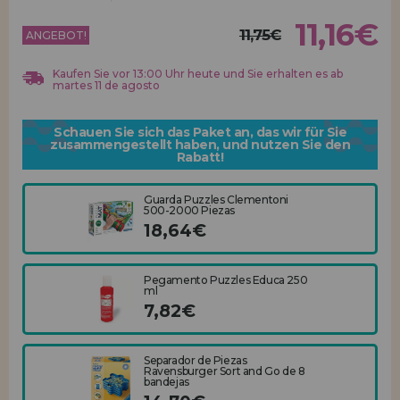
Los gehts! Wir haben auf dich gewartet.
11,16€
11,75€
ANGEBOT!
HÄNDLERREGISTRIERUNG
Kaufen Sie vor 13:00 Uhr heute und Sie erhalten es ab
martes 11 de agosto
Schauen Sie sich das Paket an, das wir für Sie
zusammengestellt haben, und nutzen Sie den
Rabatt!
Guarda Puzzles Clementoni
500-2000 Piezas
18,64€
Pegamento Puzzles Educa 250
ml
7,82€
Separador de Piezas
Ravensburger Sort and Go de 8
bandejas