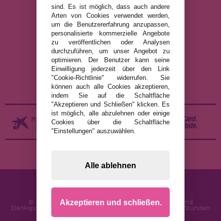
sind. Es ist möglich, dass auch andere
Arten von Cookies verwendet werden,
um die Benutzererfahrung anzupassen,
RECHTLICHE HINWEISE
personalisierte kommerzielle Angebote
zu veröffentlichen oder Analysen
DATENSCHUTZRICHTLINIE
durchzuführen, um unser Angebot zu
COOKIE-RICHTLINIE
optimieren. Der Benutzer kann seine
Einwilligung jederzeit über den Link
VERSAND UND RÜCKGABE
"Cookie-Richtlinie" widerrufen. Sie
RÜCKGABE / WIDERRUF
können auch alle Cookies akzeptieren,
indem Sie auf die Schaltfläche
"Akzeptieren und Schließen" klicken. Es
ist möglich, alle abzulehnen oder einige
Cookies über die Schaltfläche
"Einstellungen" auszuwählen.
Alle ablehnen
Akzeptieren und schließen.
© 2026 PuzzleLaden.de - Online-Shop für Puzzles und
Denksportaufgaben im Internet. Schnelle Lieferung in 24 Stunden
und SSL-Sicherheit