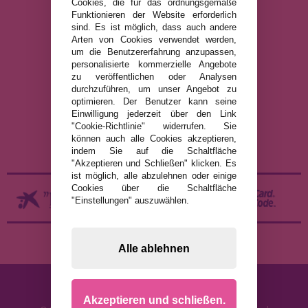
Cookies, die für das ordnungsgemäße
Funktionieren der Website erforderlich
info@puzzleladen.de
sind. Es ist möglich, dass auch andere
Arten von Cookies verwendet werden,
um die Benutzererfahrung anzupassen,
personalisierte kommerzielle Angebote
RECHTLICHE HINWEISE
zu veröffentlichen oder Analysen
durchzuführen, um unser Angebot zu
DATENSCHUTZRICHTLINIE
optimieren. Der Benutzer kann seine
COOKIE-RICHTLINIE
Einwilligung jederzeit über den Link
"Cookie-Richtlinie" widerrufen. Sie
VERSAND UND RÜCKGABE
können auch alle Cookies akzeptieren,
RÜCKGABE / WIDERRUF
indem Sie auf die Schaltfläche
"Akzeptieren und Schließen" klicken. Es
ist möglich, alle abzulehnen oder einige
Cookies über die Schaltfläche
"Einstellungen" auszuwählen.
Alle ablehnen
Akzeptieren und schließen.