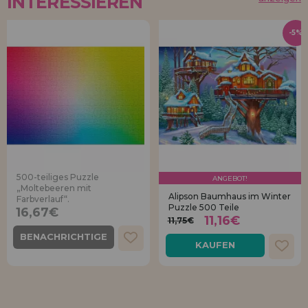
INTERESSIEREN
-5%
500-teiliges Puzzle
ANGEBOT!
„Moltebeeren mit
Alipson Baumhaus im Winter
Farbverlauf“.
Puzzle 500 Teile
16,67€
11,16€
11,75€
BENACHRICHTIGE
KAUFEN
MICH