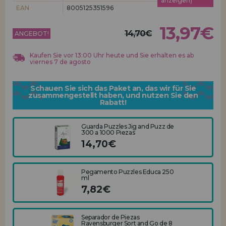
anzeigen)
Los gehts! Wir haben auf dich gewartet.
EAN
8005125351596
HÄNDLERREGISTRIERUNG
13,97€
14,70€
ANGEBOT!
Kaufen Sie vor 13:00 Uhr heute und Sie erhalten es ab
viernes 7 de agosto
Schauen Sie sich das Paket an, das wir für Sie
zusammengestellt haben, und nutzen Sie den
Rabatt!
Guarda Puzzles Jig and Puzz de
300 a 1000 Piezas
14,70€
Pegamento Puzzles Educa 250
ml
7,82€
Separador de Piezas
Ravensburger Sort and Go de 8