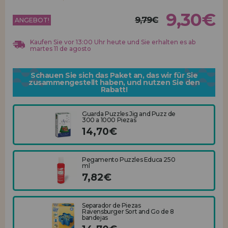
Los gehts! Wir haben auf dich gewartet.
9,30€
9,79€
ANGEBOT!
HÄNDLERREGISTRIERUNG
Kaufen Sie vor 13:00 Uhr heute und Sie erhalten es ab
martes 11 de agosto
Schauen Sie sich das Paket an, das wir für Sie
zusammengestellt haben, und nutzen Sie den
Rabatt!
Guarda Puzzles Jig and Puzz de
300 a 1000 Piezas
14,70€
Pegamento Puzzles Educa 250
ml
7,82€
Separador de Piezas
Ravensburger Sort and Go de 8
bandejas