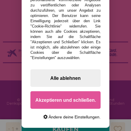
zu veröffentlichen oder Analysen
DATENSCHUTZRICHTLINIE
durchzuführen, um unser Angebot zu
COOKIE-RICHTLINIE
optimieren. Der Benutzer kann seine
Einwilligung jederzeit über den Link
VERSAND UND RÜCKGABE
"Cookie-Richtlinie" widerrufen. Sie
RÜCKGABE / WIDERRUF
können auch alle Cookies akzeptieren,
indem Sie auf die Schaltfläche
"Akzeptieren und Schließen" klicken. Es
ist möglich, alle abzulehnen oder einige
Cookies über die Schaltfläche
"Einstellungen" auszuwählen.
Alle ablehnen
Akzeptieren und schließen.
© 2026 PuzzleLaden.de - Online-Shop für Puzzles und
Denksportaufgaben im Internet. Schnelle Lieferung in 24 Stunden
und SSL-Sicherheit
Ändere deine Einstellungen.
KAUFEN