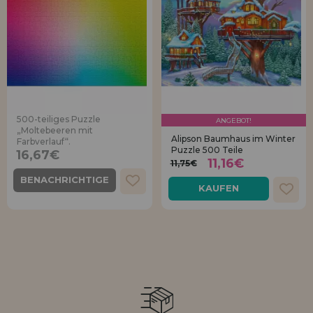
500-teiliges Puzzle
ANGEBOT!
„Moltebeeren mit
Alipson Baumhaus im Winter
Farbverlauf“.
Puzzle 500 Teile
16,67€
11,16€
11,75€
BENACHRICHTIGE
KAUFEN
MICH