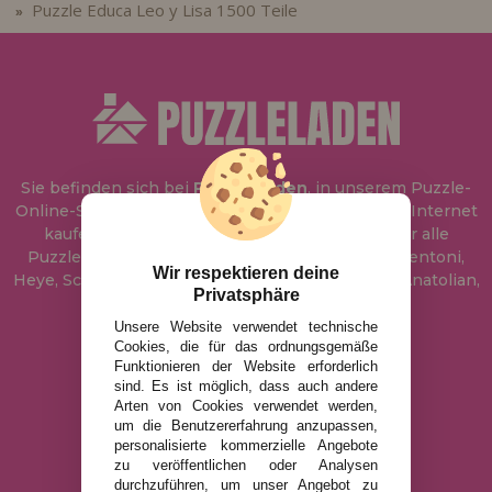
Puzzle Educa Leo y Lisa 1500 Teile
»
Sie befinden sich bei
Puzzle Laden
, in unserem Puzzle-
Online-Shop, wo Sie Puzzle zum besten Preis im Internet
kaufen können. In unserem Katalog führen wir alle
Puzzles der Marken Educa, Ravensburger, Clementoni,
Wir respektieren deine
Heye, Schmidt, Castorland, Jumbo, Trefl, Piatnik, Anatolian,
Privatsphäre
Art Puzzle, Gibsons und viele mehr.
Unsere Website verwendet technische
Cookies, die für das ordnungsgemäße
info@puzzleladen.de
Funktionieren der Website erforderlich
sind. Es ist möglich, dass auch andere
Arten von Cookies verwendet werden,
um die Benutzererfahrung anzupassen,
RECHTLICHE HINWEISE
personalisierte kommerzielle Angebote
zu veröffentlichen oder Analysen
DATENSCHUTZRICHTLINIE
durchzuführen, um unser Angebot zu