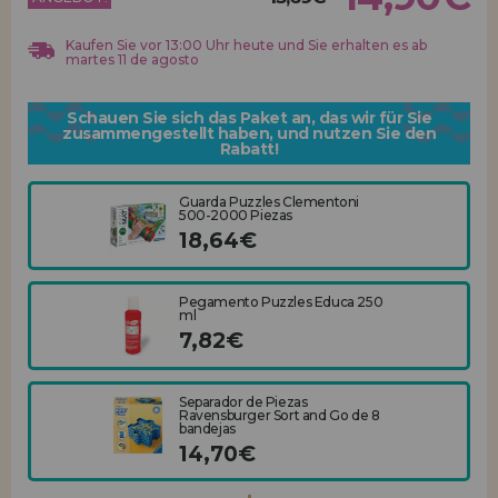
Los gehts! Wir haben auf dich gewartet.
Kaufen Sie vor 13:00 Uhr heute und Sie erhalten es ab
HÄNDLERREGISTRIERUNG
martes 11 de agosto
Schauen Sie sich das Paket an, das wir für Sie
zusammengestellt haben, und nutzen Sie den
Rabatt!
Guarda Puzzles Clementoni
500-2000 Piezas
18,64€
Pegamento Puzzles Educa 250
ml
7,82€
Separador de Piezas
Ravensburger Sort and Go de 8
bandejas
14,70€