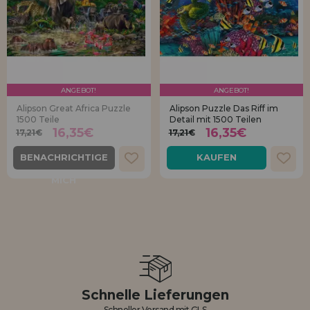
ANGEBOT!
ANGEBOT!
Alipson Great Africa Puzzle
Alipson Puzzle Das Riff im
1500 Teile
Detail mit 1500 Teilen
16,35€
16,35€
17,21€
17,21€
BENACHRICHTIGE
KAUFEN
MICH
Schnelle Lieferungen
Schneller Versand mit GLS