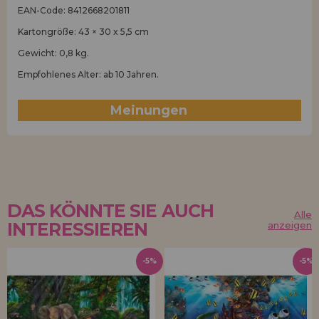
EAN-Code: 8412668201811
Kartongröße: 43 × 30 x 5,5 cm
Gewicht: 0,8 kg.
Empfohlenes Alter: ab 10 Jahren.
Meinungen
(0)
DAS KÖNNTE SIE AUCH
Alle
INTERESSIEREN
anzeigen
-5%
-5%