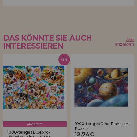
DAS KÖNNTE SIE AUCH
Alle
INTERESSIEREN
anzeigen
-5%
1000-teiliges Dino-Planeten-
ANGEBOT!
Puzzle
1000-teiliges Bluebird-
12,74€