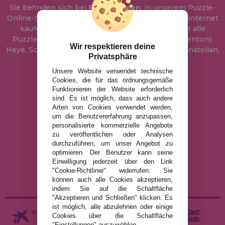
Sie befinden sich bei
Puzzle Laden
, in unserem Puzzle-
Online-Shop, wo Sie Puzzle zum besten Preis im Internet
kaufen können. In unserem Katalog führen wir alle
Puzzles der Marken Educa, Ravensburger, Clementoni,
Wir respektieren deine
Heye, Schmidt, Castorland, Jumbo, Trefl, Piatnik, Anatolian,
Privatsphäre
Art Puzzle, Gibsons und viele mehr.
Unsere Website verwendet technische
Cookies, die für das ordnungsgemäße
info@puzzleladen.de
Funktionieren der Website erforderlich
sind. Es ist möglich, dass auch andere
Arten von Cookies verwendet werden,
um die Benutzererfahrung anzupassen,
RECHTLICHE HINWEISE
personalisierte kommerzielle Angebote
zu veröffentlichen oder Analysen
DATENSCHUTZRICHTLINIE
durchzuführen, um unser Angebot zu
COOKIE-RICHTLINIE
optimieren. Der Benutzer kann seine
Einwilligung jederzeit über den Link
VERSAND UND RÜCKGABE
"Cookie-Richtlinie" widerrufen. Sie
RÜCKGABE / WIDERRUF
können auch alle Cookies akzeptieren,
indem Sie auf die Schaltfläche
"Akzeptieren und Schließen" klicken. Es
ist möglich, alle abzulehnen oder einige
Cookies über die Schaltfläche
"Einstellungen" auszuwählen.