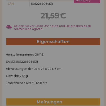
anzeigen)
Los gehts! Wir haben auf dich gewartet.
EAN
5012269064131
HÄNDLERREGISTRIERUNG
21,59€
Kaufen Sie vor 13:00 Uhr heute und Sie erhalten es ab
martes 11 de agosto
Eigenschaften
Herstellernummer: G6413
EAN13: 5012269064131
Abmessungen der Box: 24 x 24 x 6 cm
Gewicht: 762 g.
Empfohlenes Alter: +12 Jahre.
Meinungen
(0)