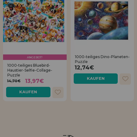
1000-teiliges Dino-Planeten-
ANGEBOT!
Puzzle
1000-teiliges Bluebird-
12,74€
Haustier-Selfie-Collage-
Puzzle
KAUFEN
13,97€
14,70€
KAUFEN