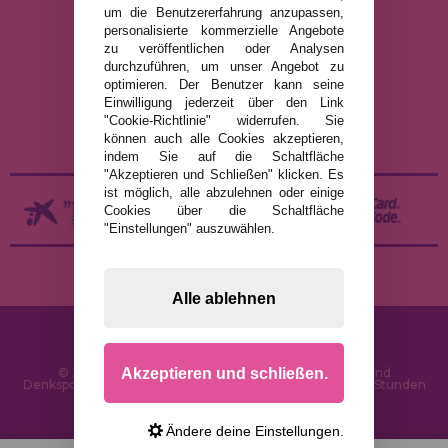
um die Benutzererfahrung anzupassen,
RECHTLICHE HINWEISE
personalisierte kommerzielle Angebote
zu veröffentlichen oder Analysen
DATENSCHUTZRICHTLINIE
durchzuführen, um unser Angebot zu
COOKIE-RICHTLINIE
optimieren. Der Benutzer kann seine
Einwilligung jederzeit über den Link
VERSAND UND RÜCKGABE
"Cookie-Richtlinie" widerrufen. Sie
RÜCKGABE / WIDERRUF
können auch alle Cookies akzeptieren,
indem Sie auf die Schaltfläche
"Akzeptieren und Schließen" klicken. Es
ist möglich, alle abzulehnen oder einige
Cookies über die Schaltfläche
"Einstellungen" auszuwählen.
Alle ablehnen
Akzeptieren und schließen.
© 2026 PuzzleLaden.de - Online-Shop für Puzzles und
Denksportaufgaben im Internet. Schnelle Lieferung in 24 Stunden
und SSL-Sicherheit
Ändere deine Einstellungen.