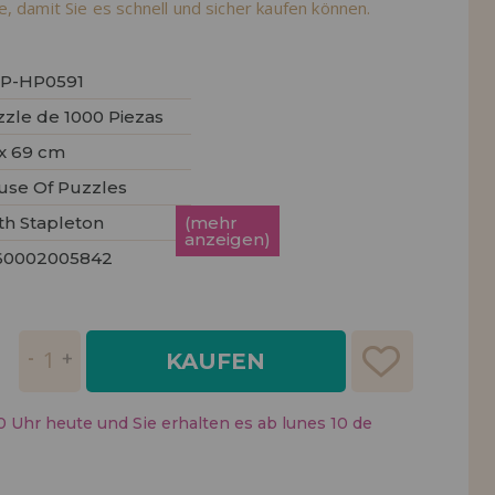
, damit Sie es schnell und sicher kaufen können.
ISTRIERUNG
P-HP0591
zle de 1000 Piezas
x 69 cm
use Of Puzzles
th Stapleton
(mehr
anzeigen)
60002005842
KAUFEN
0 Uhr heute und Sie erhalten es ab lunes 10 de