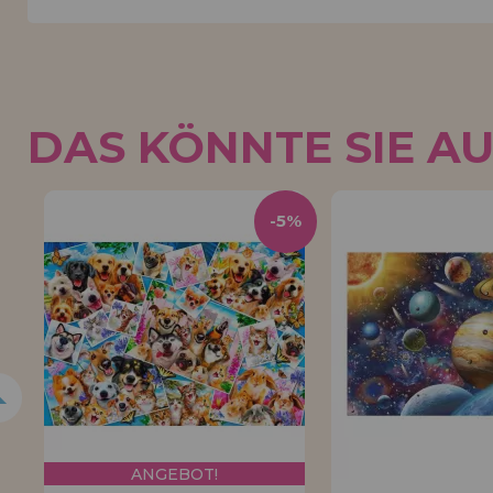
DAS KÖNNTE SIE A
0%
-5%
ANGEBOT!