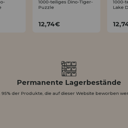
no-
1000-teiliges Dino-Tiger-
1000-t
e
Puzzle
Lake D
€
12,74€
12,74€
12,7
N
KAUFEN
Permanente Lagerbestände
 95% der Produkte, die auf dieser Website beworben wer