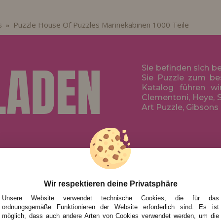
s
Puzzle House Of Puzzles Marinekabinen 1000 Teile
»
Sie befinden sich b
Sie Puzzle zum be
Katalog führen wi
Clementoni, Heye, S
Art Puzzle, Gibsons
HILFE
NACH MAR
FÜR KINDE
UHEITEN
FÜR ERWA
Wir respektieren deine Privatsphäre
TIONEN UND ANGEBOTE
NACH AUT
Unsere Website verwendet technische Cookies, die für das
ordnungsgemäße Funktionieren der Website erforderlich sind. Es ist
ZUBEHÖR
möglich, dass auch andere Arten von Cookies verwendet werden, um die