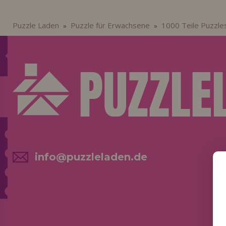
Puzzle Laden
Puzzle für Erwachsene
1000 Teile Puzzle
»
»
info@puzzleladen.de
NE
AK