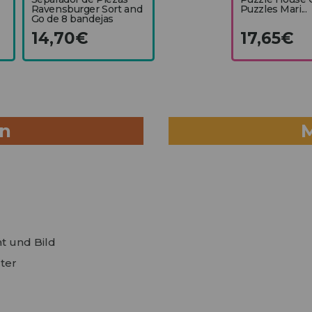
Ravensburger Sort and
Puzzles Mari...
Go de 8 bandejas
14,70€
17,65€
en
t und Bild
ter