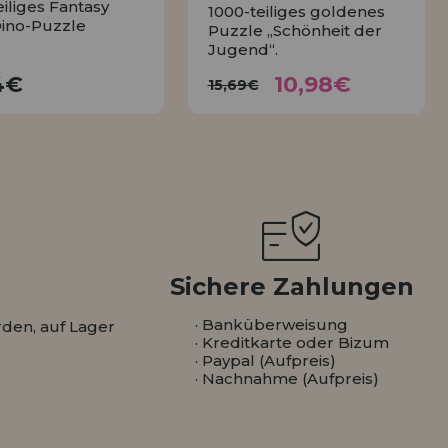
eiliges Fantasy
1000-teiliges goldenes
ino-Puzzle
Puzzle „Schönheit der
Jugend“.
10,98€
12,74€
15,69€
4€
10,98€
15,69€
KAUFEN
KAUFEN
Sichere Zahlungen
· Banküberweisung
den, auf Lager
· Kreditkarte oder Bizum
· Paypal (Aufpreis)
· Nachnahme (Aufpreis)