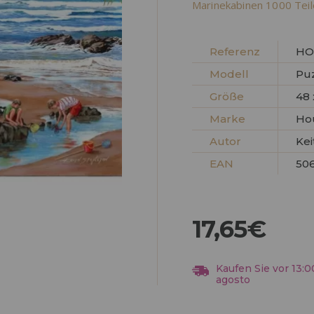
Marinekabinen 1000 Teile
HÄNDLERREG
Referenz
HO
Modell
Puz
Größe
48 
Marke
Ho
Autor
Kei
EAN
50
17,65€
Kaufen Sie vor 13:0
agosto