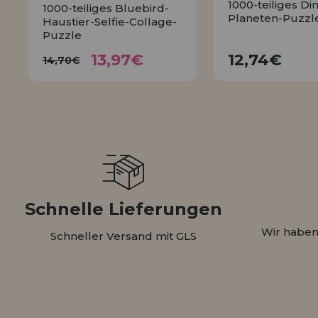
1000-teiliges Di
1000-teiliges Bluebird-
Planeten-Puzzl
Haustier-Selfie-Collage-
Puzzle
13,97€
12,74
14,70€
13,97€
12,74€
14,70€
KAUFE
KAUFEN
Schnelle Lieferungen
Wir haben
Schneller Versand mit GLS