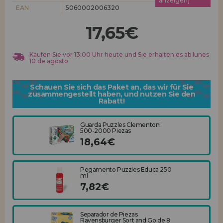
anzeigen)
Los gehts! Wir haben auf dich gewartet.
EAN
5060002006320
HÄNDLERREGISTRIERUNG
17,65€
Kaufen Sie vor 13:00 Uhr heute und Sie erhalten es ab lunes
10 de agosto
Schauen Sie sich das Paket an, das wir für Sie
zusammengestellt haben, und nutzen Sie den
Rabatt!
Guarda Puzzles Clementoni
500-2000 Piezas
18,64€
Pegamento Puzzles Educa 250
ml
7,82€
Separador de Piezas
Ravensburger Sort and Go de 8