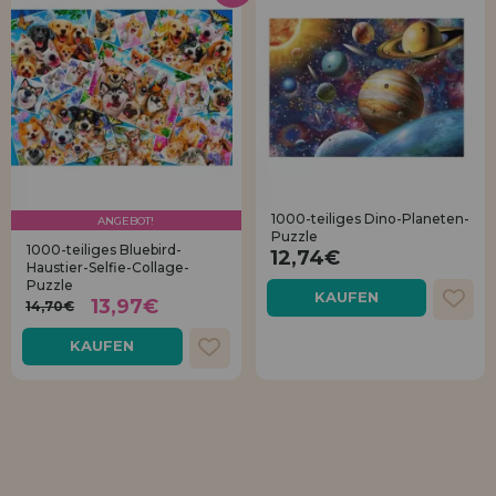
1000-teiliges Dino-Planeten-
ANGEBOT!
Puzzle
1000-teiliges Bluebird-
12,74€
Haustier-Selfie-Collage-
Puzzle
KAUFEN
13,97€
14,70€
KAUFEN