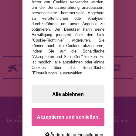
Arten von Cookies verwendet werden,
um die Benutzererfahrung anzupassen,
RECHTLICHE HINWEISE
personalisierte kommerzielle Angebote
zu veröffentlichen oder Analysen
DATENSCHUTZRICHTLINIE
durchzuführen, um unser Angebot zu
COOKIE-RICHTLINIE
optimieren. Der Benutzer kann seine
Einwilligung jederzeit über den Link
VERSAND UND RÜCKGABE
"Cookie-Richtlinie" widerrufen. Sie
RÜCKGABE / WIDERRUF
können auch alle Cookies akzeptieren,
indem Sie auf die Schaltfläche
"Akzeptieren und Schließen" klicken. Es
ist möglich, alle abzulehnen oder einige
Cookies über die Schaltfläche
"Einstellungen" auszuwählen.
Alle ablehnen
Akzeptieren und schließen.
© 2026 PuzzleLaden.de - Online-Shop für Puzzles und
Denksportaufgaben im Internet. Schnelle Lieferung in 24 Stunden
und SSL-Sicherheit
Ändere deine Einstellungen.