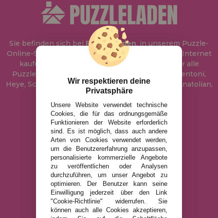
Sie befinden sich bei
Puzzle Laden
, in unserem Puzzle-
Online-Shop, wo Sie Puzzle zum besten Preis im Internet
kaufen können. In unserem Katalog führen wir alle
Puzzles der Marken Educa, Ravensburger, Clementoni,
Wir respektieren deine
Heye, Schmidt, Castorland, Jumbo, Trefl, Piatnik, Anatolian,
Privatsphäre
Art Puzzle, Gibsons und viele mehr.
Unsere Website verwendet technische
Cookies, die für das ordnungsgemäße
info@puzzleladen.de
Funktionieren der Website erforderlich
sind. Es ist möglich, dass auch andere
Arten von Cookies verwendet werden,
um die Benutzererfahrung anzupassen,
RECHTLICHE HINWEISE
personalisierte kommerzielle Angebote
zu veröffentlichen oder Analysen
DATENSCHUTZRICHTLINIE
durchzuführen, um unser Angebot zu
COOKIE-RICHTLINIE
optimieren. Der Benutzer kann seine
Einwilligung jederzeit über den Link
VERSAND UND RÜCKGABE
"Cookie-Richtlinie" widerrufen. Sie
RÜCKGABE / WIDERRUF
können auch alle Cookies akzeptieren,