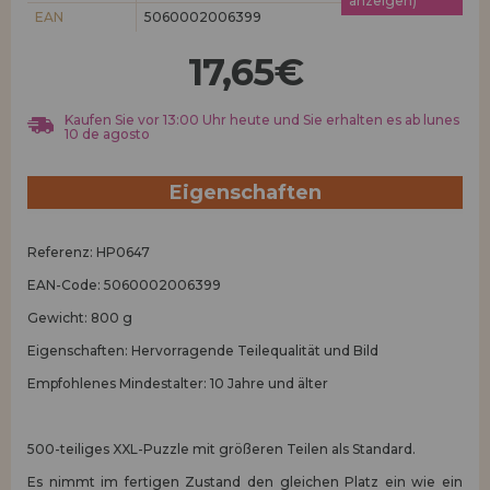
anzeigen)
Los gehts! Wir haben auf dich gewartet.
EAN
5060002006399
HÄNDLERREGISTRIERUNG
17,65€
Kaufen Sie vor 13:00 Uhr heute und Sie erhalten es ab lunes
10 de agosto
Eigenschaften
Referenz: HP0647
EAN-Code: 5060002006399
Gewicht: 800 g
Eigenschaften: Hervorragende Teilequalität und Bild
Empfohlenes Mindestalter: 10 Jahre und älter
500-teiliges XXL-Puzzle mit größeren Teilen als Standard.
Es nimmt im fertigen Zustand den gleichen Platz ein wie ein