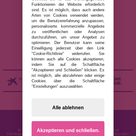
info@puzzleladen.de
Funktionieren der Website erforderlich
sind. Es ist möglich, dass auch andere
Arten von Cookies verwendet werden,
um die Benutzererfahrung anzupassen,
RECHTLICHE HINWEISE
personalisierte kommerzielle Angebote
zu veröffentlichen oder Analysen
DATENSCHUTZRICHTLINIE
durchzuführen, um unser Angebot zu
COOKIE-RICHTLINIE
optimieren. Der Benutzer kann seine
Einwilligung jederzeit über den Link
VERSAND UND RÜCKGABE
"Cookie-Richtlinie" widerrufen. Sie
RÜCKGABE / WIDERRUF
können auch alle Cookies akzeptieren,
indem Sie auf die Schaltfläche
"Akzeptieren und Schließen" klicken. Es
ist möglich, alle abzulehnen oder einige
Cookies über die Schaltfläche
"Einstellungen" auszuwählen.
Alle ablehnen
Akzeptieren und schließen.
© 2026 PuzzleLaden.de - Online-Shop für Puzzles und
Denksportaufgaben im Internet. Schnelle Lieferung in 24 Stunden