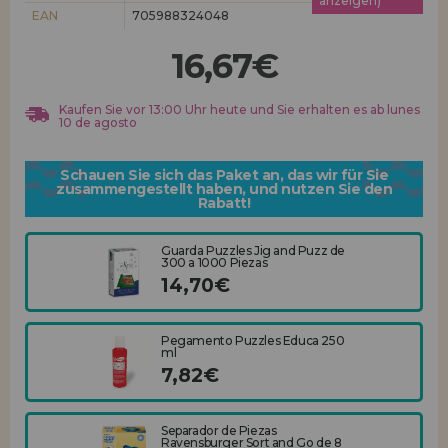
anzeigen)
Los gehts! Wir haben auf dich gewartet.
EAN
705988324048
HÄNDLERREGISTRIERUNG
16,67€
Kaufen Sie vor 13:00 Uhr heute und Sie erhalten es ab lunes
10 de agosto
Schauen Sie sich das Paket an, das wir für Sie
zusammengestellt haben, und nutzen Sie den
Rabatt!
Guarda Puzzles Jig and Puzz de
300 a 1000 Piezas
14,70€
Pegamento Puzzles Educa 250
ml
7,82€
Separador de Piezas
Ravensburger Sort and Go de 8