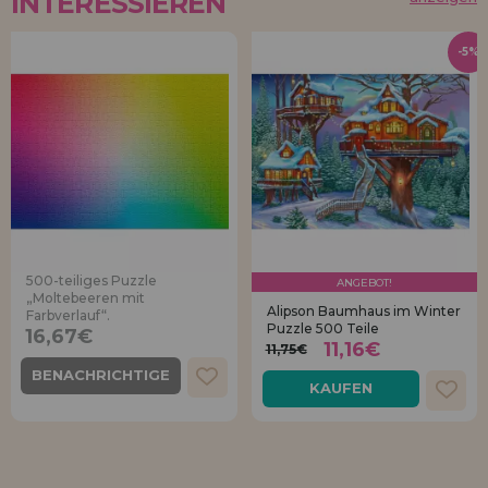
INTERESSIEREN
-5%
500-teiliges Puzzle
ANGEBOT!
„Moltebeeren mit
Alipson Baumhaus im Winter
Farbverlauf“.
Puzzle 500 Teile
16,67€
11,16€
11,75€
BENACHRICHTIGE
KAUFEN
MICH