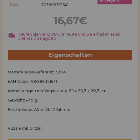
anzeigen)
Los gehts! Wir haben auf dich gewartet.
EAN
705988321641
HÄNDLERREGISTRIERUNG
16,67€
Kaufen Sie vor 13:00 Uhr heute und Sie erhalten es ab
viernes 7 de agosto
Eigenschaften
MasterPieces-Referenz: 32164
EAN-Code: 705988321641
Abmessungen der Verpackung: 5,1 x 20,3 x 20,3 cm
Gewicht: 449 g.
Empfohlenes Alter: Ab 12 Jahren.
Puzzle mit Glitzer.