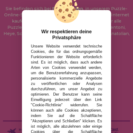
Sie befinden sich bei
Puzzle Laden
, in unserem Puzzle-
Online-Shop, wo Sie Puzzle zum besten Preis im Internet
kaufen können. In unserem Katalog führen wir alle
Puzzles der Marken Educa, Ravensburger, Clementoni,
Wir respektieren deine
Heye, Schmidt, Castorland, Jumbo, Trefl, Piatnik, Anatolian,
Privatsphäre
Art Puzzle, Gibsons und viele mehr.
Unsere Website verwendet technische
Cookies, die für das ordnungsgemäße
info@puzzleladen.de
Funktionieren der Website erforderlich
sind. Es ist möglich, dass auch andere
Arten von Cookies verwendet werden,
um die Benutzererfahrung anzupassen,
RECHTLICHE HINWEISE
personalisierte kommerzielle Angebote
zu veröffentlichen oder Analysen
DATENSCHUTZRICHTLINIE
durchzuführen, um unser Angebot zu
COOKIE-RICHTLINIE
optimieren. Der Benutzer kann seine
Einwilligung jederzeit über den Link
VERSAND UND RÜCKGABE
"Cookie-Richtlinie" widerrufen. Sie
RÜCKGABE / WIDERRUF
können auch alle Cookies akzeptieren,
indem Sie auf die Schaltfläche
"Akzeptieren und Schließen" klicken. Es
ist möglich, alle abzulehnen oder einige
Cookies über die Schaltfläche