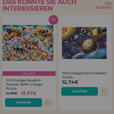
DAS KÖNNTE SIE AUCH
Alle
INTERESSIEREN
anzeigen
-5%
1000-teiliges Dino-Planeten-
ANGEBOT!
Puzzle
1000-teiliges Bluebird-
12,74€
Haustier-Selfie-Collage-
Puzzle
KAUFEN
13,97€
14,70€
KAUFEN