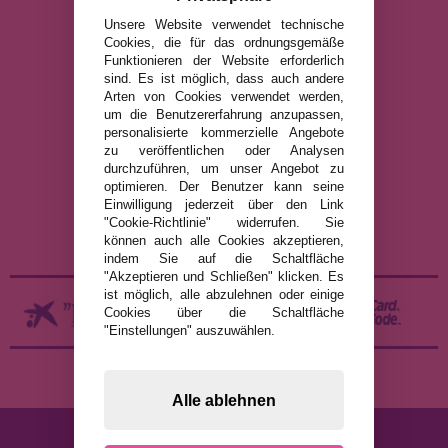
Art Puzzle, Gibsons und viele mehr.
Unsere Website verwendet technische
Cookies, die für das ordnungsgemäße
info@puzzleladen.de
Funktionieren der Website erforderlich
sind. Es ist möglich, dass auch andere
Arten von Cookies verwendet werden,
um die Benutzererfahrung anzupassen,
RECHTLICHE HINWEISE
personalisierte kommerzielle Angebote
zu veröffentlichen oder Analysen
DATENSCHUTZRICHTLINIE
durchzuführen, um unser Angebot zu
COOKIE-RICHTLINIE
optimieren. Der Benutzer kann seine
Einwilligung jederzeit über den Link
VERSAND UND RÜCKGABE
"Cookie-Richtlinie" widerrufen. Sie
RÜCKGABE / WIDERRUF
können auch alle Cookies akzeptieren,
indem Sie auf die Schaltfläche
"Akzeptieren und Schließen" klicken. Es
ist möglich, alle abzulehnen oder einige
Cookies über die Schaltfläche
"Einstellungen" auszuwählen.
Alle ablehnen