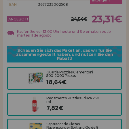
anzeigen)
Los gehts! Wir haben auf dich gewartet.
EAN
3667232002508
HÄNDLERREGISTRIERUNG
23,31€
24,54€
ANGEBOT!
Kaufen Sie vor 13:00 Uhr heute und Sie erhalten es ab
martes 11 de agosto
Schauen Sie sich das Paket an, das wir für Sie
zusammengestellt haben, und nutzen Sie den
Rabatt!
Guarda Puzzles Clementoni
500-2000 Piezas
18,64€
Pegamento Puzzles Educa 250
ml
7,82€
Separador de Piezas
Ravensburger Sort and Go de 8