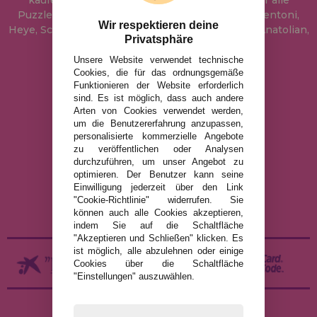
kaufen können. In unserem Katalog führen wir alle
Puzzles der Marken Educa, Ravensburger, Clementoni,
Wir respektieren deine
Heye, Schmidt, Castorland, Jumbo, Trefl, Piatnik, Anatolian,
Privatsphäre
Art Puzzle, Gibsons und viele mehr.
Unsere Website verwendet technische
Cookies, die für das ordnungsgemäße
info@puzzleladen.de
Funktionieren der Website erforderlich
sind. Es ist möglich, dass auch andere
Arten von Cookies verwendet werden,
um die Benutzererfahrung anzupassen,
RECHTLICHE HINWEISE
personalisierte kommerzielle Angebote
zu veröffentlichen oder Analysen
DATENSCHUTZRICHTLINIE
durchzuführen, um unser Angebot zu
COOKIE-RICHTLINIE
optimieren. Der Benutzer kann seine
Einwilligung jederzeit über den Link
VERSAND UND RÜCKGABE
"Cookie-Richtlinie" widerrufen. Sie
RÜCKGABE / WIDERRUF
können auch alle Cookies akzeptieren,
indem Sie auf die Schaltfläche
"Akzeptieren und Schließen" klicken. Es
ist möglich, alle abzulehnen oder einige
Cookies über die Schaltfläche
"Einstellungen" auszuwählen.