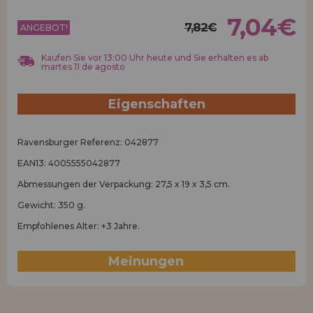
Los gehts! Wir haben auf dich gewartet.
7,04€
7,82€
ANGEBOT!
HÄNDLERREGISTRIERUNG
Kaufen Sie vor 13:00 Uhr heute und Sie erhalten es ab
martes 11 de agosto
Eigenschaften
Ravensburger Referenz: 042877
EAN13: 4005555042877
Abmessungen der Verpackung: 27,5 x 19 x 3,5 cm.
Gewicht: 350 g.
Empfohlenes Alter: +3 Jahre.
Meinungen
(0)