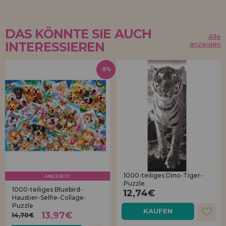
DAS KÖNNTE SIE AUCH
Alle
INTERESSIEREN
anzeigen
-5%
1000-teiliges Dino-Tiger-
ANGEBOT!
Puzzle
1000-teiliges Bluebird-
12,74€
Haustier-Selfie-Collage-
Puzzle
KAUFEN
13,97€
14,70€