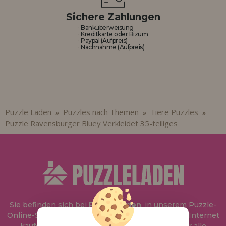
Sichere Zahlungen
· Banküberweisung
· Kreditkarte oder Bizum
· Paypal (Aufpreis)
· Nachnahme (Aufpreis)
Puzzle Laden
Puzzles nach Themen
Tiere Puzzles
»
»
»
Puzzle Ravensburger Bluey Verkleidet 35-teiliges
Sie befinden sich bei
Puzzle Laden
, in unserem Puzzle-
Online-Shop, wo Sie Puzzle zum besten Preis im Internet