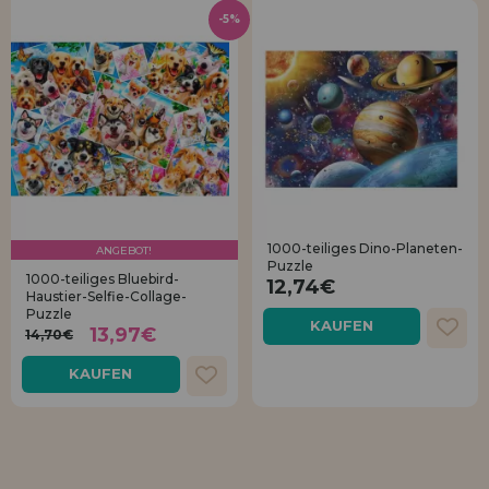
-5%
1000-teiliges Dino-Planeten-
ANGEBOT!
Puzzle
1000-teiliges Bluebird-
12,74€
Haustier-Selfie-Collage-
Puzzle
KAUFEN
13,97€
14,70€
KAUFEN