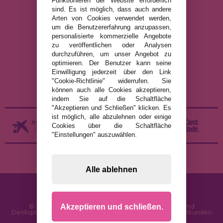
Funktionieren der Website erforderlich
sind. Es ist möglich, dass auch andere
Arten von Cookies verwendet werden,
um die Benutzererfahrung anzupassen,
RECHTLICHE HINWEISE
personalisierte kommerzielle Angebote
zu veröffentlichen oder Analysen
DATENSCHUTZRICHTLINIE
durchzuführen, um unser Angebot zu
COOKIE-RICHTLINIE
optimieren. Der Benutzer kann seine
Einwilligung jederzeit über den Link
VERSAND UND RÜCKGABE
"Cookie-Richtlinie" widerrufen. Sie
RÜCKGABE / WIDERRUF
können auch alle Cookies akzeptieren,
indem Sie auf die Schaltfläche
"Akzeptieren und Schließen" klicken. Es
ist möglich, alle abzulehnen oder einige
Cookies über die Schaltfläche
"Einstellungen" auszuwählen.
Alle ablehnen
Akzeptieren und schließen.
© 2026 PuzzleLaden.de - Online-Shop für Puzzles und
Denksportaufgaben im Internet. Schnelle Lieferung in 24 Stunden
und SSL-Sicherheit