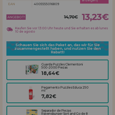
anzeigen)
Los gehts! Wir haben auf dich gewartet.
EAN
4005555016809
HÄNDLERREGISTRIERUNG
13,23€
14,70€
ANGEBOT!
Kaufen Sie vor 13:00 Uhr heute und Sie erhalten es ab lunes
10 de agosto
Schauen Sie sich das Paket an, das wir für Sie
zusammengestellt haben, und nutzen Sie den
Rabatt!
Guarda Puzzles Clementoni
500-2000 Piezas
18,64€
Pegamento Puzzles Educa 250
ml
7,82€
Separador de Piezas
Ravensburger Sort and Go de 8