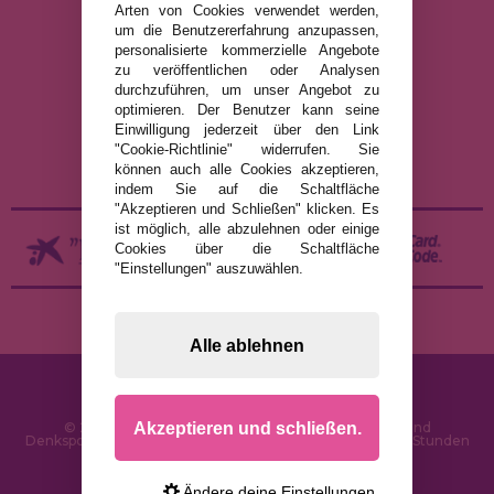
Arten von Cookies verwendet werden,
um die Benutzererfahrung anzupassen,
RECHTLICHE HINWEISE
personalisierte kommerzielle Angebote
zu veröffentlichen oder Analysen
DATENSCHUTZRICHTLINIE
durchzuführen, um unser Angebot zu
COOKIE-RICHTLINIE
optimieren. Der Benutzer kann seine
Einwilligung jederzeit über den Link
VERSAND UND RÜCKGABE
"Cookie-Richtlinie" widerrufen. Sie
RÜCKGABE / WIDERRUF
können auch alle Cookies akzeptieren,
indem Sie auf die Schaltfläche
"Akzeptieren und Schließen" klicken. Es
ist möglich, alle abzulehnen oder einige
Cookies über die Schaltfläche
"Einstellungen" auszuwählen.
Alle ablehnen
Akzeptieren und schließen.
© 2026 PuzzleLaden.de - Online-Shop für Puzzles und
Denksportaufgaben im Internet. Schnelle Lieferung in 24 Stunden
und SSL-Sicherheit
Ändere deine Einstellungen.