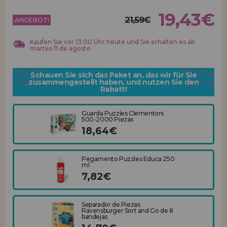
Los gehts! Wir haben auf dich gewartet.
19,43€
21,59€
ANGEBOT!
HÄNDLERREGISTRIERUNG
Kaufen Sie vor 13:00 Uhr heute und Sie erhalten es ab
martes 11 de agosto
Schauen Sie sich das Paket an, das wir für Sie
zusammengestellt haben, und nutzen Sie den
Rabatt!
Guarda Puzzles Clementoni
500-2000 Piezas
18,64€
Pegamento Puzzles Educa 250
ml
7,82€
Separador de Piezas
Ravensburger Sort and Go de 8
bandejas