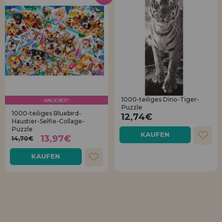
1000-teiliges Dino-Tiger-
ANGEBOT!
Puzzle
1000-teiliges Bluebird-
12,74€
Haustier-Selfie-Collage-
Puzzle
KAUFEN
13,97€
14,70€
KAUFEN