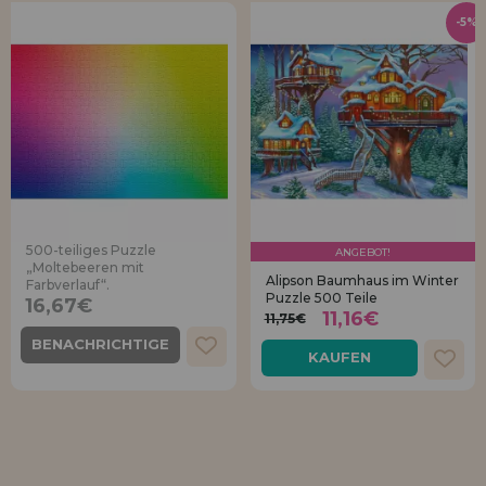
-5%
500-teiliges Puzzle
ANGEBOT!
„Moltebeeren mit
Alipson Baumhaus im Winter
Farbverlauf“.
Puzzle 500 Teile
16,67€
11,16€
11,75€
BENACHRICHTIGE
KAUFEN
MICH