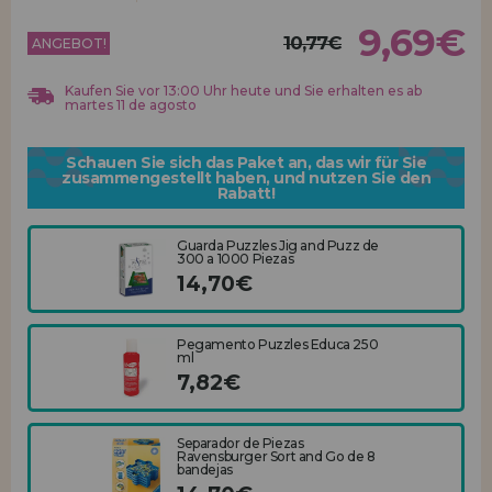
Los gehts! Wir haben auf dich gewartet.
9,69€
10,77€
ANGEBOT!
HÄNDLERREGISTRIERUNG
Kaufen Sie vor 13:00 Uhr heute und Sie erhalten es ab
martes 11 de agosto
Schauen Sie sich das Paket an, das wir für Sie
zusammengestellt haben, und nutzen Sie den
Rabatt!
Guarda Puzzles Jig and Puzz de
300 a 1000 Piezas
14,70€
Pegamento Puzzles Educa 250
ml
7,82€
Separador de Piezas
Ravensburger Sort and Go de 8
bandejas