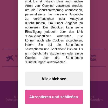
sind. Es ist möglich, dass auch andere
Arten von Cookies verwendet werden,
um die Benutzererfahrung anzupassen,
RECHTLICHE HINWEISE
personalisierte kommerzielle Angebote
zu veröffentlichen oder Analysen
DATENSCHUTZRICHTLINIE
durchzuführen, um unser Angebot zu
COOKIE-RICHTLINIE
optimieren. Der Benutzer kann seine
Einwilligung jederzeit über den Link
VERSAND UND RÜCKGABE
"Cookie-Richtlinie" widerrufen. Sie
RÜCKGABE / WIDERRUF
können auch alle Cookies akzeptieren,
indem Sie auf die Schaltfläche
"Akzeptieren und Schließen" klicken. Es
ist möglich, alle abzulehnen oder einige
Cookies über die Schaltfläche
"Einstellungen" auszuwählen.
Alle ablehnen
Akzeptieren und schließen.
© 2026 PuzzleLaden.de - Online-Shop für Puzzles und
Denksportaufgaben im Internet. Schnelle Lieferung in 24 Stunden
und SSL-Sicherheit