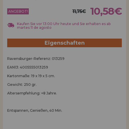
Los gehts! Wir haben auf dich gewartet.
10,58€
11,75€
ANGEBOT!
HÄNDLERREGISTRIERUNG
Kaufen Sie vor 13:00 Uhr heute und Sie erhalten es ab
martes 11 de agosto
Eigenschaften
Ravensburger-Referenz: 013259
EAN13: 4005555013259
Kartonmaße: 19 x 19 x 5 cm.
Gewicht: 250 gr.
Altersempfehlung: +8 Jahre.
Entspannen, Genießen, 40 Min.