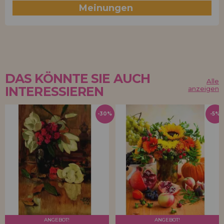
Meinungen
(1)
DAS KÖNNTE SIE AUCH
Alle
INTERESSIEREN
anzeigen
-30%
-5%
ANGEBOT!
ANGEBOT!