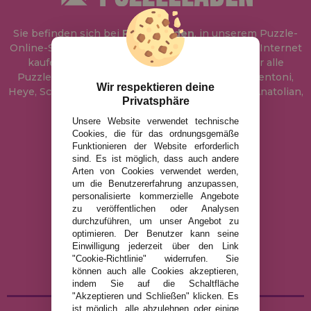
Sie befinden sich bei
Puzzle Laden
, in unserem Puzzle-
Online-Shop, wo Sie Puzzle zum besten Preis im Internet
kaufen können. In unserem Katalog führen wir alle
Puzzles der Marken Educa, Ravensburger, Clementoni,
Wir respektieren deine
Heye, Schmidt, Castorland, Jumbo, Trefl, Piatnik, Anatolian,
Privatsphäre
Art Puzzle, Gibsons und viele mehr.
Unsere Website verwendet technische
Cookies, die für das ordnungsgemäße
info@puzzleladen.de
Funktionieren der Website erforderlich
sind. Es ist möglich, dass auch andere
Arten von Cookies verwendet werden,
um die Benutzererfahrung anzupassen,
RECHTLICHE HINWEISE
personalisierte kommerzielle Angebote
zu veröffentlichen oder Analysen
DATENSCHUTZRICHTLINIE
durchzuführen, um unser Angebot zu
COOKIE-RICHTLINIE
optimieren. Der Benutzer kann seine
Einwilligung jederzeit über den Link
VERSAND UND RÜCKGABE
"Cookie-Richtlinie" widerrufen. Sie
RÜCKGABE / WIDERRUF
können auch alle Cookies akzeptieren,
indem Sie auf die Schaltfläche
"Akzeptieren und Schließen" klicken. Es
ist möglich, alle abzulehnen oder einige