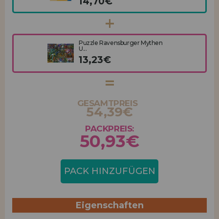
14,70€
Puzzle Ravensburger Mythen
U...
13,23€
GESAMTPREIS
54,39€
PACKPREIS:
50,93€
PACK HINZUFÜGEN
Eigenschaften