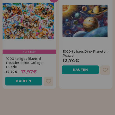
1000-teiliges Dino-Planeten-
ANGEBOT!
Puzzle
1000-teiliges Bluebird-
12,74€
Haustier-Selfie-Collage-
Puzzle
KAUFEN
13,97€
14,70€
KAUFEN