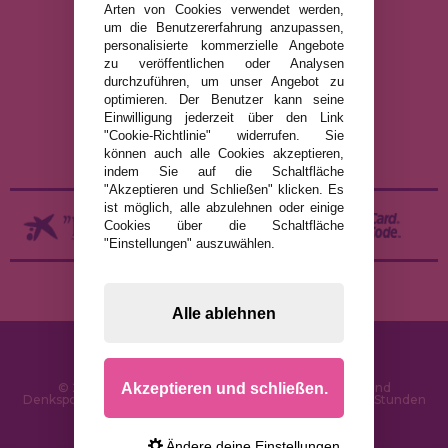
Arten von Cookies verwendet werden,
um die Benutzererfahrung anzupassen,
RECHTLICHE HINWEISE
personalisierte kommerzielle Angebote
zu veröffentlichen oder Analysen
DATENSCHUTZRICHTLINIE
durchzuführen, um unser Angebot zu
COOKIE-RICHTLINIE
optimieren. Der Benutzer kann seine
Einwilligung jederzeit über den Link
VERSAND UND RÜCKGABE
"Cookie-Richtlinie" widerrufen. Sie
RÜCKGABE / WIDERRUF
können auch alle Cookies akzeptieren,
indem Sie auf die Schaltfläche
"Akzeptieren und Schließen" klicken. Es
ist möglich, alle abzulehnen oder einige
Cookies über die Schaltfläche
"Einstellungen" auszuwählen.
Alle ablehnen
Akzeptieren und schließen.
© 2026 PuzzleLaden.de - Online-Shop für Puzzles und
Denksportaufgaben im Internet. Schnelle Lieferung in 24 Stunden
und SSL-Sicherheit
Ändere deine Einstellungen.