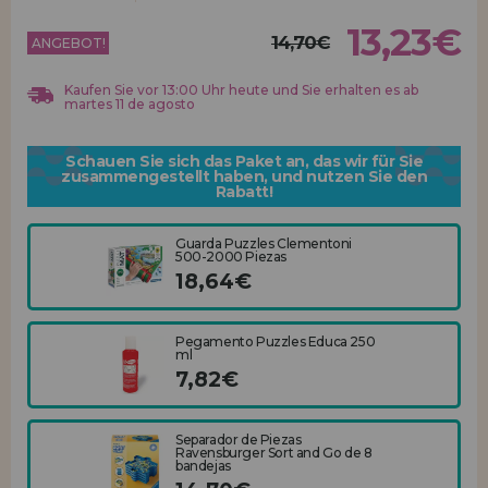
Los gehts! Wir haben auf dich gewartet.
13,23€
14,70€
ANGEBOT!
HÄNDLERREGISTRIERUNG
Kaufen Sie vor 13:00 Uhr heute und Sie erhalten es ab
martes 11 de agosto
Schauen Sie sich das Paket an, das wir für Sie
zusammengestellt haben, und nutzen Sie den
Rabatt!
Guarda Puzzles Clementoni
500-2000 Piezas
18,64€
Pegamento Puzzles Educa 250
ml
7,82€
Separador de Piezas
Ravensburger Sort and Go de 8
bandejas