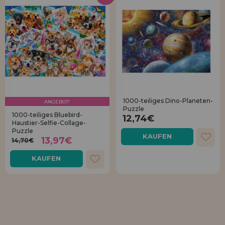
1000-teiliges Dino-Planeten-
ANGEBOT!
Puzzle
1000-teiliges Bluebird-
12,74€
Haustier-Selfie-Collage-
Puzzle
KAUFEN
13,97€
14,70€
KAUFEN