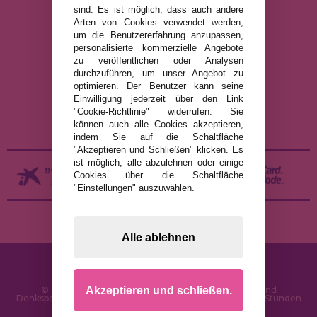
sind. Es ist möglich, dass auch andere
Arten von Cookies verwendet werden,
um die Benutzererfahrung anzupassen,
RECHTLICHE HINWEISE
personalisierte kommerzielle Angebote
zu veröffentlichen oder Analysen
DATENSCHUTZRICHTLINIE
durchzuführen, um unser Angebot zu
COOKIE-RICHTLINIE
optimieren. Der Benutzer kann seine
Einwilligung jederzeit über den Link
VERSAND UND RÜCKGABE
"Cookie-Richtlinie" widerrufen. Sie
RÜCKGABE / WIDERRUF
können auch alle Cookies akzeptieren,
indem Sie auf die Schaltfläche
"Akzeptieren und Schließen" klicken. Es
ist möglich, alle abzulehnen oder einige
Cookies über die Schaltfläche
"Einstellungen" auszuwählen.
Alle ablehnen
Akzeptieren und schließen.
© 2026 PuzzleLaden.de - Online-Shop für Puzzles und
Denksportaufgaben im Internet. Schnelle Lieferung in 24 Stunden
und SSL-Sicherheit