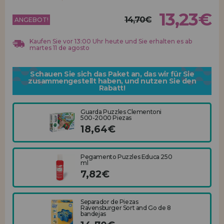
Los gehts! Wir haben auf dich gewartet.
13,23€
14,70€
ANGEBOT!
HÄNDLERREGISTRIERUNG
Kaufen Sie vor 13:00 Uhr heute und Sie erhalten es ab
martes 11 de agosto
Schauen Sie sich das Paket an, das wir für Sie
zusammengestellt haben, und nutzen Sie den
Rabatt!
Guarda Puzzles Clementoni
500-2000 Piezas
18,64€
Pegamento Puzzles Educa 250
ml
7,82€
Separador de Piezas
Ravensburger Sort and Go de 8
bandejas