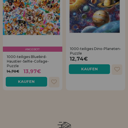
1000-teiliges Dino-Planeten-
ANGEBOT!
Puzzle
1000-teiliges Bluebird-
12,74€
Haustier-Selfie-Collage-
Puzzle
KAUFEN
13,97€
14,70€
KAUFEN