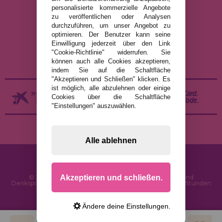
RECHTLICHE HINWEISE
personalisierte kommerzielle Angebote
zu veröffentlichen oder Analysen
DATENSCHUTZRICHTLINIE
durchzuführen, um unser Angebot zu
COOKIE-RICHTLINIE
optimieren. Der Benutzer kann seine
Einwilligung jederzeit über den Link
VERSAND UND RÜCKGABE
"Cookie-Richtlinie" widerrufen. Sie
RÜCKGABE / WIDERRUF
können auch alle Cookies akzeptieren,
indem Sie auf die Schaltfläche
"Akzeptieren und Schließen" klicken. Es
ist möglich, alle abzulehnen oder einige
Cookies über die Schaltfläche
"Einstellungen" auszuwählen.
Alle ablehnen
Akzeptieren und schließen.
© 2026 PuzzleLaden.de - Online-Shop für Puzzles und
Denksportaufgaben im Internet. Schnelle Lieferung in 24 Stunden
und SSL-Sicherheit
Ändere deine Einstellungen.