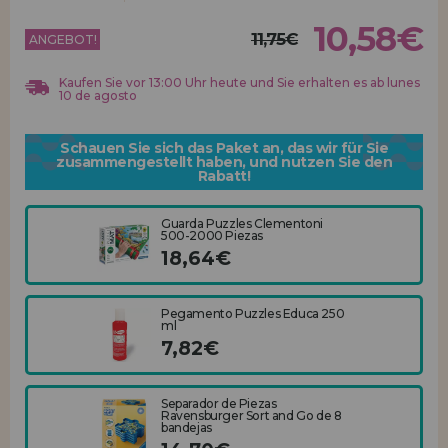
Los gehts! Wir haben auf dich gewartet.
10,58€
11,75€
ANGEBOT!
HÄNDLERREGISTRIERUNG
Kaufen Sie vor 13:00 Uhr heute und Sie erhalten es ab lunes
10 de agosto
Schauen Sie sich das Paket an, das wir für Sie
zusammengestellt haben, und nutzen Sie den
Rabatt!
Guarda Puzzles Clementoni
500-2000 Piezas
18,64€
Pegamento Puzzles Educa 250
ml
7,82€
Separador de Piezas
Ravensburger Sort and Go de 8
bandejas