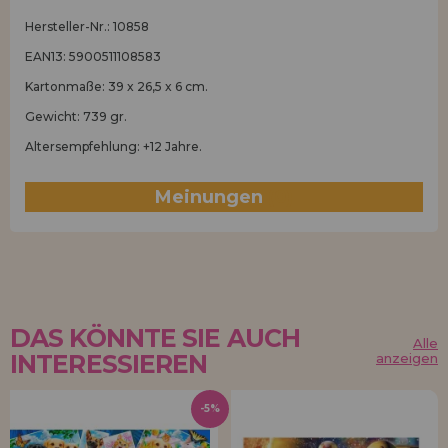
Hersteller-Nr.: 10858
EAN13: 5900511108583
Kartonmaße: 39 x 26,5 x 6 cm.
Gewicht: 739 gr.
Altersempfehlung: +12 Jahre.
Meinungen
(0)
DAS KÖNNTE SIE AUCH
Alle
INTERESSIEREN
anzeigen
-5%