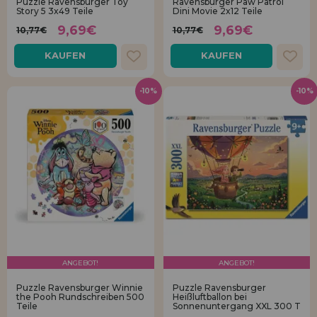
Puzzle Ravensburger Toy
Ravensburger Paw Patrol
Story 5 3x49 Teile
Dini Movie 2x12 Teile
9,69€
9,69€
10,77€
10,77€
KAUFEN
KAUFEN
-10%
-10%
ANGEBOT!
ANGEBOT!
Puzzle Ravensburger Winnie
Puzzle Ravensburger
the Pooh Rundschreiben 500
Heißluftballon bei
Teile
Sonnenuntergang XXL 300 T