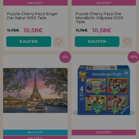
Los gehts! Wir haben auf dich gewartet.
ANGEBOT!
ANGEBOT!
Puzzle Cherry Pazzi Engel
Puzzle Cherry Pazzi Die
HÄNDLERREGISTRIERUNG
Der Natur 1000 Teile
Mondlicht-Odyssee 1000
Teile
10,58€
10,58€
11,75€
11,75€
KAUFEN
KAUFEN
-5%
-10%
NEUHEIT!
ANGEBOT!
ANGEBOT!