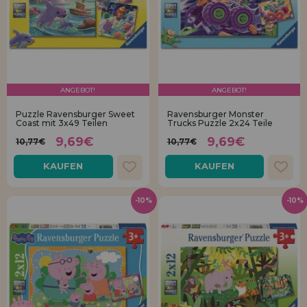
ANGEBOT!
ANGEBOT!
Puzzle Ravensburger Sweet
Ravensburger Monster
Coast mit 3x49 Teilen
Trucks Puzzle 2x24 Teile
9,69€
9,69€
10,77€
10,77€
KAUFEN
KAUFEN
-10%
-10%