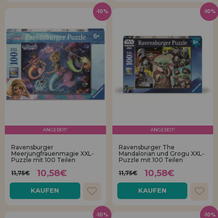
-10%
-10%
ANGEBOT!
ANGEBOT!
Ravensburger
Ravensburger The
Meerjungfrauenmagie XXL-
Mandalorian und Grogu XXL-
Puzzle mit 100 Teilen
Puzzle mit 100 Teilen
10,58€
10,58€
11,75€
11,75€
KAUFEN
KAUFEN
-10%
-10%