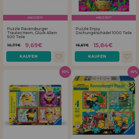
ANGEBOT!
ANGEBOT!
Puzzle Ravensburger
Puzzle Enjoy
Trautes Heim, Glück Allein
Dschungelschädel 1000 Teile
500 Teile
9,69€
15,84€
10,77€
16,67€
KAUFEN
KAUFEN
-10%
-10%