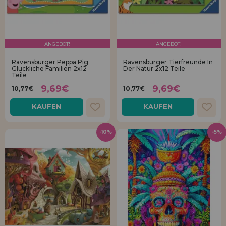
ANGEBOT!
ANGEBOT!
Ravensburger Peppa Pig
Ravensburger Tierfreunde In
Glückliche Familien 2x12
Der Natur 2x12 Teile
Teile
9,69€
9,69€
10,77€
10,77€
KAUFEN
KAUFEN
-10%
-5%