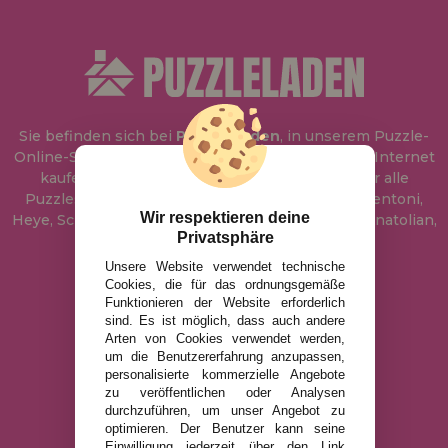
Sie befinden sich bei
Puzzle Laden
, in unserem Puzzle-
Online-Shop, wo Sie Puzzle zum besten Preis im Internet
kaufen können. In unserem Katalog führen wir alle
Puzzles der Marken Educa, Ravensburger, Clementoni,
Wir respektieren deine
Heye, Schmidt, Castorland, Jumbo, Trefl, Piatnik, Anatolian,
Privatsphäre
Art Puzzle, Gibsons und viele mehr.
Unsere Website verwendet technische
Cookies, die für das ordnungsgemäße
info@puzzleladen.de
Funktionieren der Website erforderlich
sind. Es ist möglich, dass auch andere
Arten von Cookies verwendet werden,
um die Benutzererfahrung anzupassen,
RECHTLICHE HINWEISE
personalisierte kommerzielle Angebote
zu veröffentlichen oder Analysen
DATENSCHUTZRICHTLINIE
durchzuführen, um unser Angebot zu
COOKIE-RICHTLINIE
optimieren. Der Benutzer kann seine
Einwilligung jederzeit über den Link