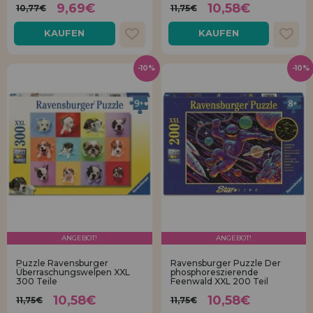
9,69€
10,58€
10,77€
11,75€
KAUFEN
KAUFEN
-10%
-10%
ANGEBOT!
ANGEBOT!
Puzzle Ravensburger
Ravensburger Puzzle Der
Überraschungswelpen XXL
phosphoreszierende
300 Teile
Feenwald XXL 200 Teil
10,58€
10,58€
11,75€
11,75€