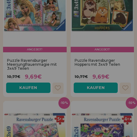
ANGEBOT!
ANGEBOT!
Puzzle Ravensburger
Puzzle Ravensburger
Meerjungfrauenmagie mit
Hoppers mit 3x49 Teilen
3x49 Teilen
9,69€
9,69€
10,77€
10,77€
KAUFEN
KAUFEN
-10%
-10%