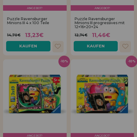
ANGEBOT!
ANGEBOT!
Puzzle Ravensburger
Puzzle Ravensburger
Minions III 4 x 100 Teile
Minions III progressives mit
12+16+20+24
13,23€
11,46€
14,70€
12,74€
KAUFEN
KAUFEN
-10%
-10%
ANGEBOT!
ANGEBOT!