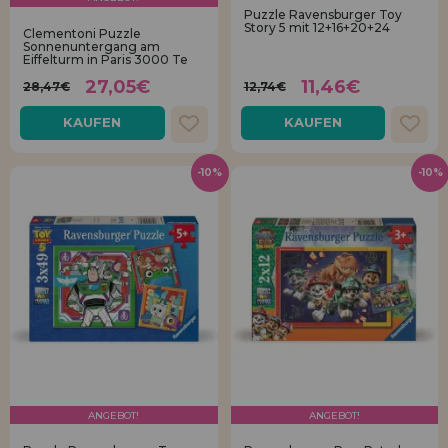
Puzzle Ravensburger Toy
Story 5 mit 12+16+20+24
Clementoni Puzzle
Sonnenuntergang am
Eiffelturm in Paris 3000 Te
27,05€
11,46€
28,47€
12,74€
KAUFEN
KAUFEN
-10%
-10%
ANGEBOT!
ANGEBOT!